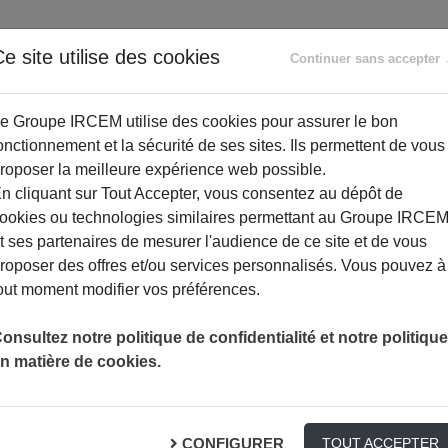
ANCE
RETRAITE
ACCOMPAGNEMENT
PR
e site utilise des cookies
Continuer sans accepter
SOCIAL
e Groupe IRCEM utilise des cookies pour assurer le bon
onctionnement et la sécurité de ses sites. Ils permettent de vous
roposer la meilleure expérience web possible.
n cliquant sur Tout Accepter, vous consentez au dépôt de
ookies ou technologies similaires permettant au Groupe IRCE
t ses partenaires de mesurer l'audience de ce site et de vous
roposer des offres et/ou services personnalisés. Vous pouvez à
out moment modifier vos préférences.
onsultez notre politique de confidentialité et notre politique
n matière de cookies.
re en bonne santé après 60 ans – 
CONFIGURER
TOUT ACCEPTER