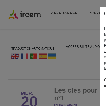
ASSURANCES
PRÉVOY
C
L
f
p
E
ACCESSIBILITÉ AUDIO
TRADUCTION AUTOMATIQUE
c
ECOUTER EN FRANÇAIS
|
e
p
t
C
e
Les clés pour êt
MER.
20
n°1
NUTRITION