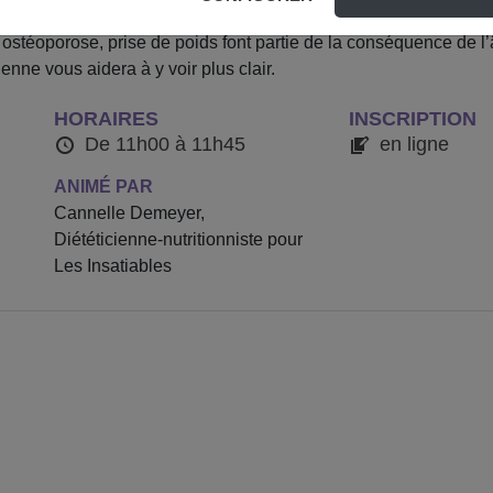
ostéoporose, prise de poids font partie de la conséquence de 
ienne vous aidera à y voir plus clair.
HORAIRES
INSCRIPTION
De 11h00 à 11h45
en ligne
ANIMÉ PAR
Cannelle Demeyer,
Diététicienne-nutritionniste pour
Les Insatiables