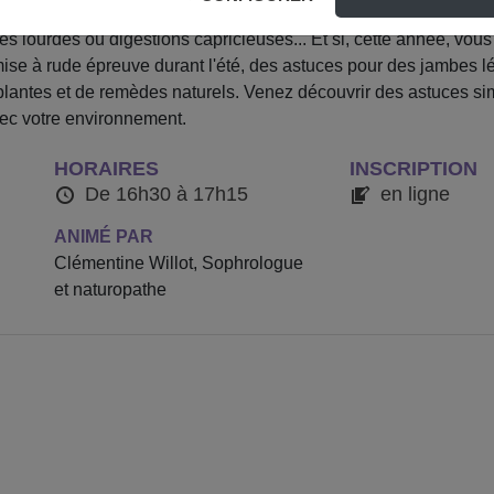
le soleil, les randonnées et les soirées en extérieur viennent aus
bes lourdes ou digestions capricieuses... Et si, cette année, vo
ise à rude épreuve durant l'été, des astuces pour des jambes l
plantes et de remèdes naturels. Venez découvrir des astuces sim
vec votre environnement.
HORAIRES
INSCRIPTION
De 16h30 à 17h15
en ligne
ANIMÉ PAR
Clémentine Willot, Sophrologue
et naturopathe