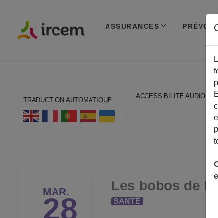
ASSURANCES
PRÉVOY
C
L
f
p
E
ACCESSIBILITÉ AUDIO
TRADUCTION AUTOMATIQUE
c
ECOUTER EN FRANÇAIS
|
e
p
t
C
e
Les bobos de l’é
MAR.
28
SANTÉ