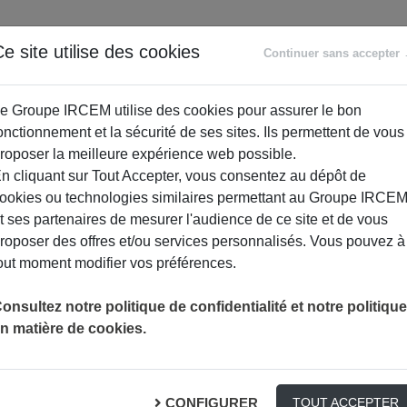
ANCE
RETRAITE
ACCOMPAGNEMENT
PR
e site utilise des cookies
Continuer sans accepter
SOCIAL
e Groupe IRCEM utilise des cookies pour assurer le bon
onctionnement et la sécurité de ses sites. Ils permettent de vous
roposer la meilleure expérience web possible.
n cliquant sur Tout Accepter, vous consentez au dépôt de
ookies ou technologies similaires permettant au Groupe IRCE
t ses partenaires de mesurer l'audience de ce site et de vous
roposer des offres et/ou services personnalisés. Vous pouvez à
out moment modifier vos préférences.
onsultez notre politique de confidentialité et notre politique
n matière de cookies.
té au naturel
CONFIGURER
TOUT ACCEPTER