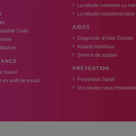
La retraite comment ça ma
t
La retraite complémentaire
es
AIDES
abilité Civile
Diagnostic d'Aide Sociale
nnelle
Aidants familiaux
bitation
Service de soutien
YANCE
PRÉVENTION
e travail
Prévention Santé
 un arrêt de travail
Vos rendez-vous Préventio