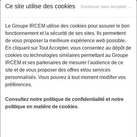
Proposé par
Ce site utilise des cookies
Continuer sans accepter →
Le Groupe IRCEM utilise des cookies pour assurer le bon
Savez-vous ce que sont les infections
fonctionnement et la sécurité de ses sites. Ils permettent
nosocomiales et comment elles peuvent
de vous proposer la meilleure expérience web possible.
toucher patients et visiteurs à l’hôpital ? Dans
En cliquant sur Tout Accepter, vous consentez au dépôt de
ce webinaire, Docteure Dorothée Boisseau,
cookies ou technologies similaires permettant au Groupe
médecin infectiologue, vous expliquera
IRCEM et ses partenaires de mesurer l'audience de ce
simplement comment ces infections
site et de vous proposer des offres et/ou services
apparaissent, pourquoi elles restent un défi, et
personnalisés. Vous pouvez à tout moment modifier vos
surtout comment vous pouvez agir pour vous
préférences.
protéger et protéger vos proches. Vous
découvrirez aussi les grandes étapes de
Consultez notre politique de confidentialité et notre
l’histoire de la prévention, les chiffres actuels
politique en matière de cookies.
et vos droits en cas d’incident médical.
LIEU
Digitalisé