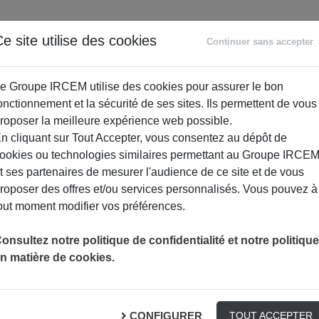
ANCE
RETRAITE
ACCOMPAGNEMENT
PR
e site utilise des cookies
Continuer sans accepter
SOCIAL
e Groupe IRCEM utilise des cookies pour assurer le bon
onctionnement et la sécurité de ses sites. Ils permettent de vous
roposer la meilleure expérience web possible.
n cliquant sur Tout Accepter, vous consentez au dépôt de
ookies ou technologies similaires permettant au Groupe IRCE
t ses partenaires de mesurer l'audience de ce site et de vous
roposer des offres et/ou services personnalisés. Vous pouvez à
out moment modifier vos préférences.
onsultez notre politique de confidentialité et notre politique
n matière de cookies.
moire
CONFIGURER
TOUT ACCEPTER