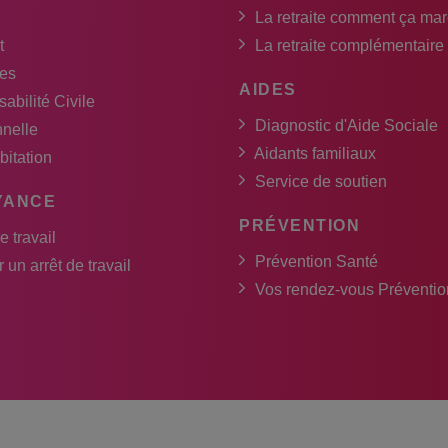
La retraite comment ça ma
t
La retraite complémentaire
es
AIDES
abilité Civile
Diagnostic d'Aide Sociale
nnelle
Aidants familiaux
bitation
Service de soutien
YANCE
PRÉVENTION
e travail
Prévention Santé
 un arrêt de travail
Vos rendez-vous Préventio