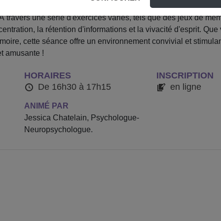
hatelain, Psychologue-Neuropsychologue, va vous aider à renfo
 À travers une série d'exercices variés, tels que des jeux de mém
ntration, la rétention d'informations et la vivacité d'esprit. Que
moire, cette séance offre un environnement convivial et stimulan
et amusante !
HORAIRES
INSCRIPTION
De 16h30 à 17h15
en ligne
ANIMÉ PAR
Jessica Chatelain, Psychologue-
Neuropsychologue.