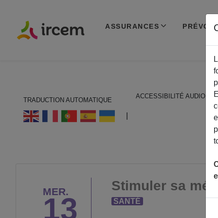
ASSURANCES
PRÉVOY
C
L
f
p
E
ACCESSIBILITÉ AUDIO
TRADUCTION AUTOMATIQUE
c
ECOUTER EN FRANÇAIS
|
e
p
t
C
e
Stimuler sa mé
MER.
13
SANTÉ