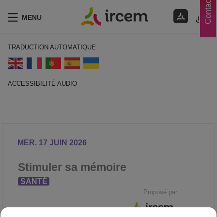
Contacts
MENU
TRADUCTION AUTOMATIQUE
ACCESSIBILITÉ AUDIO
ECOUTER EN FRANÇAIS
MER. 17 JUIN 2026
Stimuler sa mémoire
SANTÉ
Proposé par