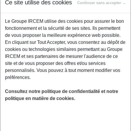
Ce site utilise des cookies
Continuer sans accepter →
Durant cette séance, Jessica Chatelain,
Psychologue-Neuropsychologue, va vous
Le Groupe IRCEM utilise des cookies pour assurer le bon
aider à renforcer et maintenir vos capacités
fonctionnement et la sécurité de ses sites. Ils permettent
cognitives de manière ludique et interactive. À
de vous proposer la meilleure expérience web possible.
travers une série d'exercices variés, tels que
En cliquant sur Tout Accepter, vous consentez au dépôt de
des jeux de mémoire, des activités de réflexion
cookies ou technologies similaires permettant au Groupe
et des discussions, nous visons à améliorer la
IRCEM et ses partenaires de mesurer l'audience de ce
concentration, la rétention d'informations et la
site et de vous proposer des offres et/ou services
vivacité d'esprit. Que vous souhaitiez prévenir
personnalisés. Vous pouvez à tout moment modifier vos
le déclin cognitif ou simplement entretenir votre
préférences.
mémoire, cette séance offre un environnement
convivial et stimulant pour tous les participants.
Consultez notre politique de confidentialité et notre
Rejoignez nous pour une expérience
politique en matière de cookies.
enrichissante et amusante !
LIEU
Digitalisé
HORAIRES