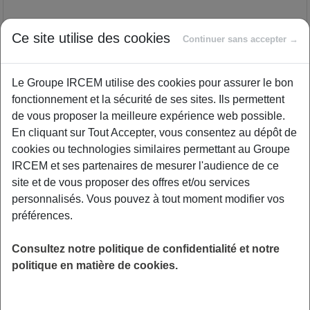
1 h pour se poser, partager et avancer. Vous
Ce site utilise des cookies
accompagnez un proche au quotidien ? Ce
Continuer sans accepter →
rôle, bien que porté par l'affection, est souvent
synonyme d'épuisement et d'isolement. Nous
Le Groupe IRCEM utilise des cookies pour assurer le bon
vous invitons à faire une pause pour partager
fonctionnement et la sécurité de ses sites. Ils permettent
votre expérience, vos difficultés, mais aussi
de vous proposer la meilleure expérience web possible.
vos joies. Ce groupe de parole est un espace
En cliquant sur Tout Accepter, vous consentez au dépôt de
privilégié pour déposer votre charge mentale
cookies ou technologies similaires permettant au Groupe
dans un cadre bienveillant. La séance sera
IRCEM et ses partenaires de mesurer l'audience de ce
animée par Juliette Berthelot, coach de
site et de vous proposer des offres et/ou services
l’association Nouveau Souffle, formée sur des
personnalisés. Vous pouvez à tout moment modifier vos
outils applicables à la thérapie, comme la PNL
préférences.
et l’ennéagramme. Elle accompagnera vos
échanges de manière douce, éclairante et
Consultez notre politique de confidentialité et notre
profondément humaine. Venez souffler, écouter
politique en matière de cookies.
et vous sentir compris(e). Parce que pour bien
aider, il faut aussi savoir être soutenu(e). NB :
ce rendez-vous ne sera pas proposé en replay,