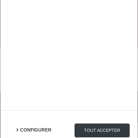
NOS RÉSEAUX SOCIAUX
TÉLÉCHARGER L'APPLICATION
Mentions Légales
Protection des Données
Gestion des cookies
CONFIGURER
TOUT ACCEPTER
Connexion