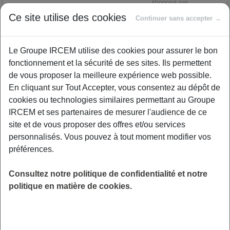
Proposé par
Ce site utilise des cookies
Continuer sans accepter →
Durant 1h, nous vous invitons à venir discuter
Le Groupe IRCEM utilise des cookies pour assurer le bon
de votre rôle d'aidant.e, à partager vos
fonctionnement et la sécurité de ses sites. Ils permettent
difficultés et vos émotions face à la
de vous proposer la meilleure expérience web possible.
responsabilité et l'isolement que
En cliquant sur Tout Accepter, vous consentez au dépôt de
l'accompagnement d'un proche au quotidien
cookies ou technologies similaires permettant au Groupe
peut créer. Ce moment d'échange vous
IRCEM et ses partenaires de mesurer l'audience de ce
permettra de nourrir votre réflexion et nuancer
site et de vous proposer des offres et/ou services
vos propres représentations. L'intention visée
personnalisés. Vous pouvez à tout moment modifier vos
par cette dynamique de groupe est aussi la
préférences.
réduction du stress, la régulation des émotions
telles que l’anxiété, la tristesse, la colère,
Consultez notre politique de confidentialité et notre
l’impulsivité, un meilleur soutien face à la
politique en matière de cookies.
maladie, au deuil, à la transition de vie, à la
fatigue, ou plus simplement, l’envie de prendre
soin de soi. Alors, rejoignez-nous pour cette