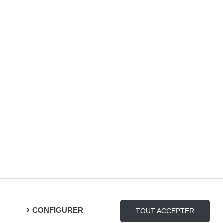
NOS RÉSEAUX SOCIAUX
TÉLÉCHARGER L'APPLICATION
Mentions Légales
Protection des Données
Gestion des cookies
CONFIGURER
TOUT ACCEPTER
Connexion