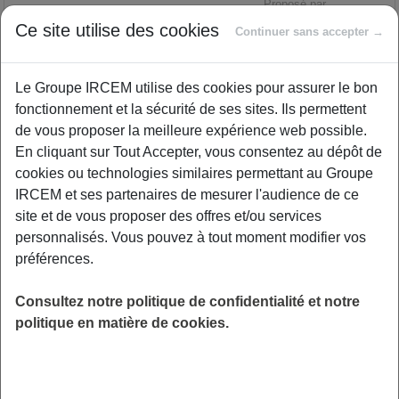
Proposé par
Ce site utilise des cookies
Continuer sans accepter →
Durant 1h, nous vous invitons à venir discuter
Le Groupe IRCEM utilise des cookies pour assurer le bon
de votre rôle d'aidant.e, à partager vos
fonctionnement et la sécurité de ses sites. Ils permettent
difficultés et vos émotions face à la
de vous proposer la meilleure expérience web possible.
responsabilité et l'isolement que
En cliquant sur Tout Accepter, vous consentez au dépôt de
l'accompagnement d'un proche au quotidien
cookies ou technologies similaires permettant au Groupe
peut créer. Ce moment d'échange vous
IRCEM et ses partenaires de mesurer l'audience de ce
permettra de nourrir votre réflexion et nuancer
site et de vous proposer des offres et/ou services
vos propres représentations. L'intention visée
personnalisés. Vous pouvez à tout moment modifier vos
par cette dynamique de groupe est aussi la
préférences.
réduction du stress, la régulation des émotions
telles que l’anxiété, la tristesse, la colère,
Consultez notre politique de confidentialité et notre
l’impulsivité, un meilleur soutien face à la
politique en matière de cookies.
maladie, au deuil, à la transition de vie, à la
fatigue, ou plus simplement, l’envie de prendre
soin de soi. Alors, rejoignez-nous pour cette