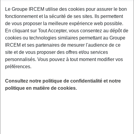
Le Groupe IRCEM utilise des cookies pour assurer le bon
fonctionnement et la sécurité de ses sites. Ils permettent
De plus en plus de personnes ont recours aux
de vous proposer la meilleure expérience web possible.
médecines alternatives et complémentaires.
En cliquant sur Tout Accepter, vous consentez au dépôt de
Pourquoi ? Qu’appelle-t-on médecines
cookies ou technologies similaires permettant au Groupe
alternatives et complémentaires ? Quelle est
IRCEM et ses partenaires de mesurer l'audience de ce
leur efficacité ? Sont-elles dangereuses ?
site et de vous proposer des offres et/ou services
personnalisés. Vous pouvez à tout moment modifier vos
LIEU
préférences.
Digitalisé
HORAIRES
Consultez notre politique de confidentialité et notre
De 14h30 à 15h30
politique en matière de cookies.
INSCRIPTION
en ligne
PUBLIC
Sénior
FORMAT