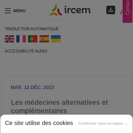
Contacts
MENU
TRADUCTION AUTOMATIQUE
ACCESSIBILITÉ AUDIO
ECOUTER EN FRANÇAIS
MAR. 12 DÉC. 2023
Les médecines alternatives et
complémentaires
SANTÉ
Ce site utilise des cookies
Continuer sans accepter →
Proposé par