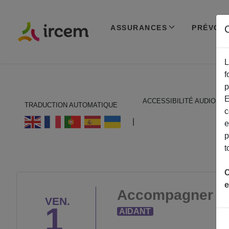
ASSURANCES
PRÉVOY
C
L
f
p
E
ACCESSIBILITÉ AUDIO
TRADUCTION AUTOMATIQUE
c
ECOUTER EN FRANÇAIS
|
e
p
t
C
e
Accompagner la 
VEN.
1
AIDANT