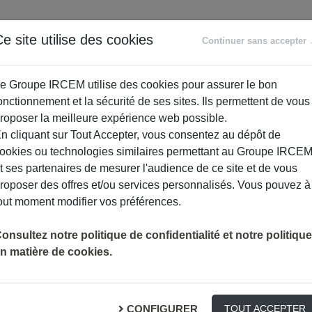
ANCE
RETRAITE
ACCOMPAGNEMENT
PR
e site utilise des cookies
Continuer sans accepter
SOCIAL
e Groupe IRCEM utilise des cookies pour assurer le bon
onctionnement et la sécurité de ses sites. Ils permettent de vous
roposer la meilleure expérience web possible.
n cliquant sur Tout Accepter, vous consentez au dépôt de
ookies ou technologies similaires permettant au Groupe IRCE
t ses partenaires de mesurer l'audience de ce site et de vous
roposer des offres et/ou services personnalisés. Vous pouvez à
out moment modifier vos préférences.
onsultez notre politique de confidentialité et notre politique
n matière de cookies.
fin de vie
CONFIGURER
TOUT ACCEPTER