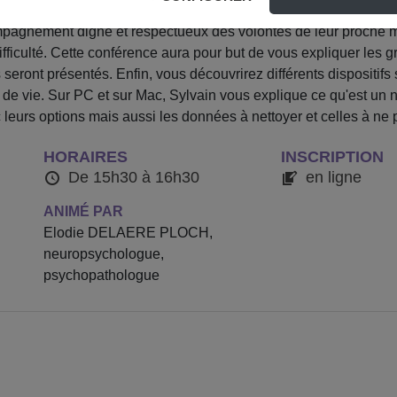
plexe et difficile à vivre. Les aidants doivent non seulement fa
agnement digne et respectueux des volontés de leur proche mo
ifficulté. Cette conférence aura pour but de vous expliquer les gr
ront présentés. Enfin, vous découvrirez différents dispositifs 
e vie. Sur PC et sur Mac, Sylvain vous explique ce qu'est un net
 leurs options mais aussi les données à nettoyer et celles à ne
HORAIRES
INSCRIPTION
De 15h30 à 16h30
en ligne
ANIMÉ PAR
Elodie DELAERE PLOCH,
neuropsychologue,
psychopathologue