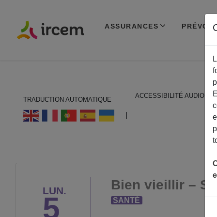
ASSURANCES
PRÉVOY
C
L
f
p
E
ACCESSIBILITÉ AUDIO
TRADUCTION AUTOMATIQUE
c
ECOUTER EN FRANÇAIS
|
e
p
t
C
e
Bien vieillir – S
LUN.
5
SANTÉ