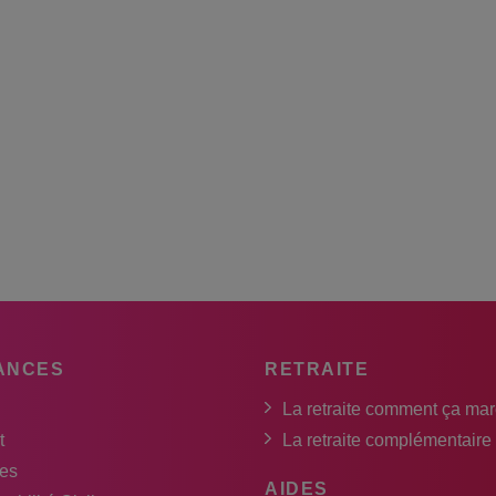
ANCES
RETRAITE
La retraite comment ça ma
t
La retraite complémentaire
es
AIDES