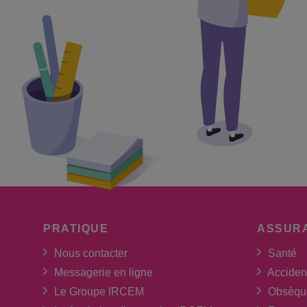
PRATIQUE
ASSUR
Nous contacter
Santé
Messagerie en ligne
Acciden
Le Groupe IRCEM
Obsèqu