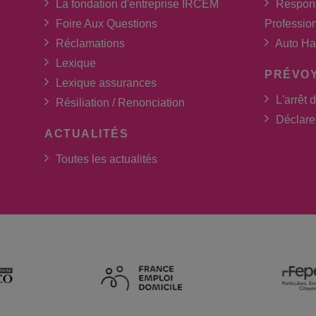
La fondation d'entreprise IRCEM
Respons
Foire Aux Questions
Professio
Réclamations
Auto Ha
Lexique
PRÉVO
Lexique assurances
L'arrêt d
Résiliation / Renonciation
Déclarer
ACTUALITÉS
Toutes les actualités