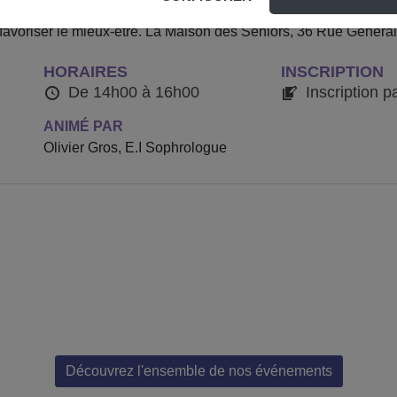
pratique de la sophrologie (amélioration du quotidien – accompa
favoriser le mieux-être. La Maison des Séniors, 36 Rue Généra
HORAIRES
INSCRIPTION
De 14h00 à 16h00
Inscription p
ANIMÉ PAR
Olivier Gros, E.I Sophrologue
Découvrez l'ensemble de nos événements