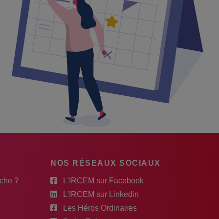
NOS RÉSEAUX SOCIAUX
rche ?
L'IRCEM sur Facebook
L'IRCEM sur Linkedin
Les Héros Ordinaires