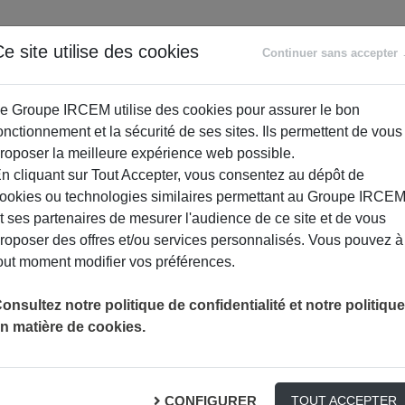
ANCE
RETRAITE
ACCOMPAGNEMENT
PR
e site utilise des cookies
Continuer sans accepter
SOCIAL
e Groupe IRCEM utilise des cookies pour assurer le bon
onctionnement et la sécurité de ses sites. Ils permettent de vous
roposer la meilleure expérience web possible.
n cliquant sur Tout Accepter, vous consentez au dépôt de
ookies ou technologies similaires permettant au Groupe IRCE
t ses partenaires de mesurer l'audience de ce site et de vous
roposer des offres et/ou services personnalisés. Vous pouvez à
out moment modifier vos préférences.
onsultez notre politique de confidentialité et notre politique
n matière de cookies.
ophrologie – Atelier 3
CONFIGURER
TOUT ACCEPTER