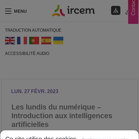
Contacts
MENU
TRADUCTION AUTOMATIQUE
ACCESSIBILITÉ AUDIO
ECOUTER EN FRANÇAIS
LUN. 27 FÉVR. 2023
Les lundis du numérique –
Introduction aux intelligences
artificielles
NUMÉRIQUE