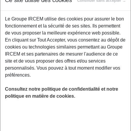
Ce site utilise des cookies
Continuer sans accepter →
Proposé par
Le Groupe IRCEM utilise des cookies pour assurer le bon
fonctionnement et la sécurité de ses sites. Ils permettent
L’association Kocoya ThinkLab vous propose
de vous proposer la meilleure expérience web possible.
une introduction aux intelligences artificielles.
En cliquant sur Tout Accepter, vous consentez au dépôt de
Découvrez pourquoi tout le monde en parle
cookies ou technologies similaires permettant au Groupe
autant, les évolutions qu’elles apportent mais
IRCEM et ses partenaires de mesurer l'audience de ce
aussi les limites éthiques de leur utilisation.
site et de vous proposer des offres et/ou services
Cette conférence vous permettra aussi de
personnalisés. Vous pouvez à tout moment modifier vos
découvrir des outils qui vous permettent
préférences.
d’utiliser des intelligences artificielles : écrire
une lettre de résiliation en une seule phrase,
Consultez notre politique de confidentialité et notre
créer une œuvre numérique, compléter une
politique en matière de cookies.
photo couper.
LIEU
Digitalisé
HORAIRES