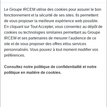
Quelles sont les astuces pour avoir une
Le Groupe IRCEM utilise des cookies pour assurer le bon
mémoire d’éléphant ? L’alimentation a un
fonctionnement et la sécurité de ses sites. Ils permettent
impact direct sur la mémoire. Avec cette
de vous proposer la meilleure expérience web possible.
conférence, le fonctionnement et les
En cliquant sur Tout Accepter, vous consentez au dépôt de
mécanismes de la mémoire n’auront plus de
cookies ou technologies similaires permettant au Groupe
secrets pour les participants ! Centre
IRCEM et ses partenaires de mesurer l'audience de ce
Desmichels – Mairie de Digne – 1 bd Martin
site et de vous proposer des offres et/ou services
Bret – 04000 Dignes les bains.
personnalisés. Vous pouvez à tout moment modifier vos
préférences.
LIEU
Veyne (05)
Consultez notre politique de confidentialité et notre
HORAIRES
politique en matière de cookies.
De 10h00 à 12h00
INSCRIPTION
Inscription par email
PUBLIC
Sénior