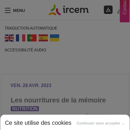
Contacts
MENU
TRADUCTION AUTOMATIQUE
ACCESSIBILITÉ AUDIO
ECOUTER EN FRANÇAIS
VEN. 28 AVR. 2023
Les nourritures de la mémoire
NUTRITION
Proposé par
Ce site utilise des cookies
Continuer sans accepter →