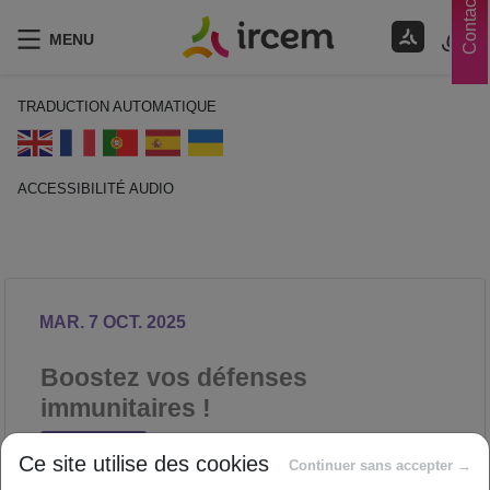
Contacts
MENU
TRADUCTION AUTOMATIQUE
ACCESSIBILITÉ AUDIO
ECOUTER EN FRANÇAIS
MAR. 7 OCT. 2025
Boostez vos défenses
immunitaires !
NUTRITION
Ce site utilise des cookies
Proposé par
Continuer sans accepter →