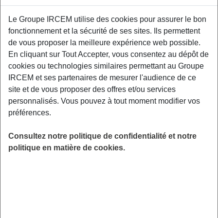
Les troubles du sommeil peuvent être à
Le Groupe IRCEM utilise des cookies pour assurer le bon
l’origine de conséquences néfastes sur notre
fonctionnement et la sécurité de ses sites. Ils permettent
quotidien (troubles de la mémoire, vulnérabilité
de vous proposer la meilleure expérience web possible.
au stress, dépression…). Comment optimiser
En cliquant sur Tout Accepter, vous consentez au dépôt de
le sommeil ? facteur essentiel à notre bien-
cookies ou technologies similaires permettant au Groupe
être, c’est l’objectif de cette conférence. Relais
IRCEM et ses partenaires de mesurer l'audience de ce
Petite-Enfance, 92 rue de la Savoyarde, 73230
site et de vous proposer des offres et/ou services
Saint-Alban-Leysse
personnalisés. Vous pouvez à tout moment modifier vos
préférences.
LIEU
Saint-Alban-Leysse (73)
Consultez notre politique de confidentialité et notre
HORAIRES
politique en matière de cookies.
De 18h30 à 20h00
INSCRIPTION
Inscription par email
PUBLIC
Assistant(e) Maternel(le)