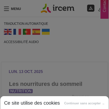
Contacts
MENU
TRADUCTION AUTOMATIQUE
ACCESSIBILITÉ AUDIO
ECOUTER EN FRANÇAIS
LUN. 13 OCT. 2025
Les nourritures du sommeil
NUTRITION
Proposé par
Ce site utilise des cookies
Continuer sans accepter →