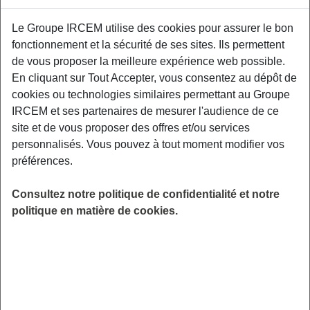
Le Groupe IRCEM utilise des cookies pour assurer le bon
Cette conférence vous propose de voyager au
fonctionnement et la sécurité de ses sites. Ils permettent
cœur du système immunitaire ! Grâce à cette
de vous proposer la meilleure expérience web possible.
conférence, vous apprendrez à optimiser vos
En cliquant sur Tout Accepter, vous consentez au dépôt de
défenses immunitaires et à garder une vitalité
cookies ou technologies similaires permettant au Groupe
à toute épreuve tout au long de l’année.
IRCEM et ses partenaires de mesurer l'audience de ce
Espace France Emploi Domicile, 1 rue du
site et de vous proposer des offres et/ou services
Général de Bollardière, 44200 Nantes.
personnalisés. Vous pouvez à tout moment modifier vos
préférences.
LIEU
Nantes (44)
Consultez notre politique de confidentialité et notre
HORAIRES
politique en matière de cookies.
De 19h00 à 20h30
INSCRIPTION
Inscription par email
PUBLIC
Assistant(e) Maternel(le)