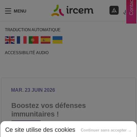
Contacts
MENU
TRADUCTION AUTOMATIQUE
ACCESSIBILITÉ AUDIO
ECOUTER EN FRANÇAIS
MAR. 23 JUIN 2026
Boostez vos défenses
immunitaires !
NUTRITION
Ce site utilise des cookies
Proposé par
Continuer sans accepter →