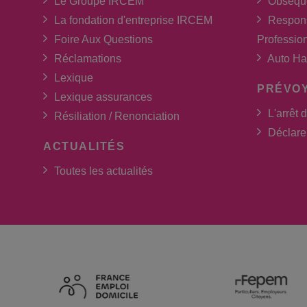
Le Groupe IRCEM
Obsèqu
La fondation d'entreprise IRCEM
Respons
Foire Aux Questions
Professio
Réclamations
Auto Ha
Lexique
PRÉVO
Lexique assurances
L'arrêt d
Résiliation / Renonciation
Déclarer
ACTUALITÉS
Toutes les actualités