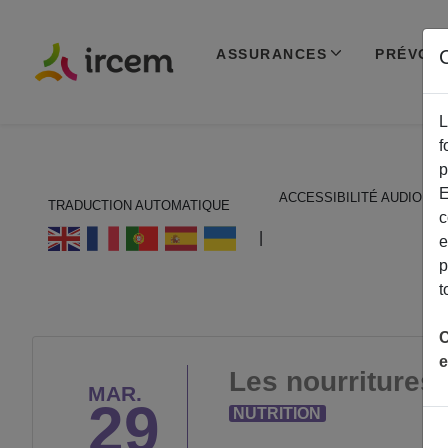
ASSURANCES
PRÉVOY
C
L
f
p
E
ACCESSIBILITÉ AUDIO
TRADUCTION AUTOMATIQUE
c
ECOUTER EN FRANÇAIS
|
e
p
t
C
e
Les nourritures
MAR.
29
NUTRITION