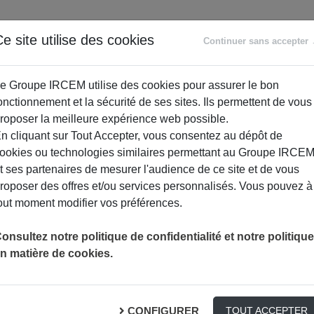
ANCE
RETRAITE
ACCOMPAGNEMENT
PR
e site utilise des cookies
Continuer sans accepter
SOCIAL
e Groupe IRCEM utilise des cookies pour assurer le bon
onctionnement et la sécurité de ses sites. Ils permettent de vous
roposer la meilleure expérience web possible.
n cliquant sur Tout Accepter, vous consentez au dépôt de
ookies ou technologies similaires permettant au Groupe IRCE
t ses partenaires de mesurer l'audience de ce site et de vous
roposer des offres et/ou services personnalisés. Vous pouvez à
out moment modifier vos préférences.
onsultez notre politique de confidentialité et notre politique
n matière de cookies.
 du sommeil
CONFIGURER
TOUT ACCEPTER