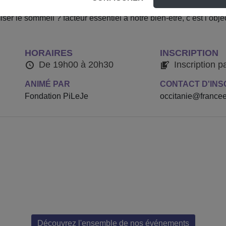
 être à l’origine de conséquences néfastes sur notre quotidien 
 le sommeil ? facteur essentiel à notre bien-être, c’est l’objec
HORAIRES
INSCRIPTION
De 19h00 à 20h30
Inscription p
ANIMÉ PAR
CONTACT D'INS
Fondation PiLeJe
occitanie@francee
Découvrez l'ensemble de nos événements