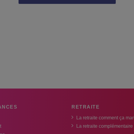
ANCES
RETRAITE
La retraite comment ça ma
t
La retraite complémentaire