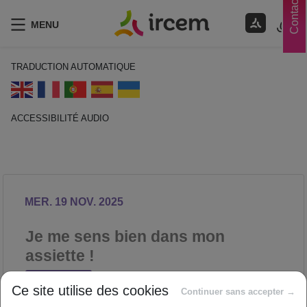
Contacts
MENU
TRADUCTION AUTOMATIQUE
ACCESSIBILITÉ AUDIO
ECOUTER EN FRANÇAIS
MER. 19 NOV. 2025
Je me sens bien dans mon
assiette !
NUTRITION
Ce site utilise des cookies
Proposé par
Continuer sans accepter →