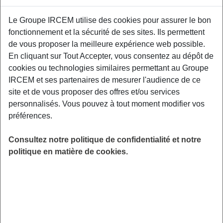
Le Groupe IRCEM utilise des cookies pour assurer le bon
Cette conférence concilie théorie et pratique,
fonctionnement et la sécurité de ses sites. Ils permettent
pour prendre la main sur les choix
de vous proposer la meilleure expérience web possible.
alimentaires, en toute connaissance de cause.
En cliquant sur Tout Accepter, vous consentez au dépôt de
Elle aborde 5 clés de l’alimentation santé à
cookies ou technologies similaires permettant au Groupe
mettre en place au quotidien, pour préserver la
IRCEM et ses partenaires de mesurer l'audience de ce
santé. 64C rue de Fossés 45400 Fleury les
site et de vous proposer des offres et/ou services
Aubrais.
personnalisés. Vous pouvez à tout moment modifier vos
préférences.
LIEU
Fleury les Aubrais (45)
Consultez notre politique de confidentialité et notre
HORAIRES
politique en matière de cookies.
De 19h30 à 21h00
INSCRIPTION
Inscription par email
PUBLIC
Assistant(e) Maternel(le)