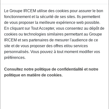
Le Groupe IRCEM utilise des cookies pour assurer le bon
Découvrez les conseils simples et pratiques
fonctionnement et la sécurité de ses sites. Ils permettent
pour tous, afin de mettre en place rapidement
de vous proposer la meilleure expérience web possible.
des habitudes de vie favorables au bien-être et
En cliquant sur Tout Accepter, vous consentez au dépôt de
à la santé à long terme. Direction Petite
cookies ou technologies similaires permettant au Groupe
Enfance 67 esplanade du breuil, 71000
IRCEM et ses partenaires de mesurer l'audience de ce
Macon.
site et de vous proposer des offres et/ou services
personnalisés. Vous pouvez à tout moment modifier vos
LIEU
préférences.
Macon (71)
HORAIRES
Consultez notre politique de confidentialité et notre
De 19h30 à 21h00
politique en matière de cookies.
INSCRIPTION
Inscription par email
PUBLIC
Assistant(e) Maternel(le)