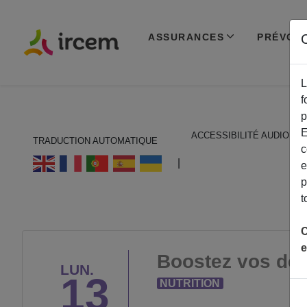
ASSURANCES
PRÉVOY
C
L
f
p
E
ACCESSIBILITÉ AUDIO
TRADUCTION AUTOMATIQUE
c
ECOUTER EN FRANÇAIS
|
e
p
t
C
e
Boostez vos déf
LUN.
13
NUTRITION