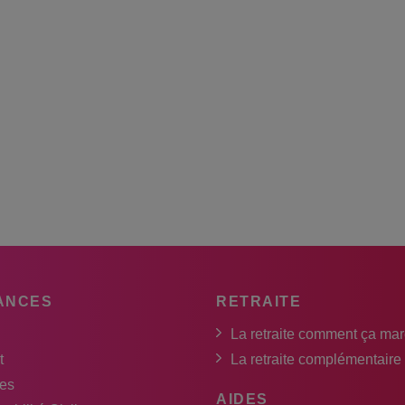
ANCES
RETRAITE
La retraite comment ça ma
t
La retraite complémentaire
es
AIDES