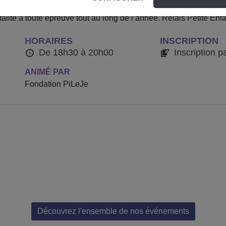
 de voyager au cœur du système immunitaire ! Grâce à cette co
talité à toute épreuve tout au long de l’année. Relais Petite En
HORAIRES
INSCRIPTION
De 18h30 à 20h00
Inscription p
ANIMÉ PAR
Fondation PiLeJe
Découvrez l'ensemble de nos événements