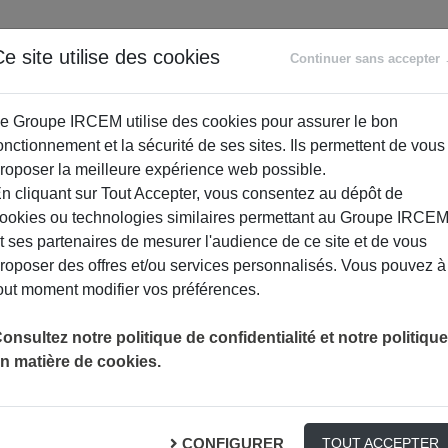
ANCE
RETRAITE
ACCOMPAGNEMENT
PR
e site utilise des cookies
Continuer sans accepter
SOCIAL
e Groupe IRCEM utilise des cookies pour assurer le bon
onctionnement et la sécurité de ses sites. Ils permettent de vous
roposer la meilleure expérience web possible.
n cliquant sur Tout Accepter, vous consentez au dépôt de
ookies ou technologies similaires permettant au Groupe IRCE
t ses partenaires de mesurer l'audience de ce site et de vous
roposer des offres et/ou services personnalisés. Vous pouvez à
out moment modifier vos préférences.
onsultez notre politique de confidentialité et notre politique
n matière de cookies.
enses immunitaires !
CONFIGURER
TOUT ACCEPTER