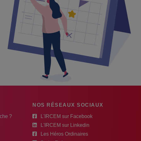
NOS RÉSEAUX SOCIAUX
rche ?
L'IRCEM sur Facebook
L'IRCEM sur Linkedin
Les Héros Ordinaires