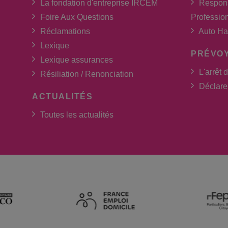
La fondation d'entreprise IRCEM
Respons
Foire Aux Questions
Professio
Réclamations
Auto Ha
Lexique
PRÉVO
Lexique assurances
L'arrêt d
Résiliation / Renonciation
Déclarer
ACTUALITÉS
Toutes les actualités