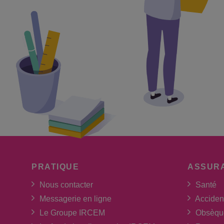
PRATIQUE
ASSUR
Nous contacter
Santé
Messagerie en ligne
Acciden
Le Groupe IRCEM
Obsèqu