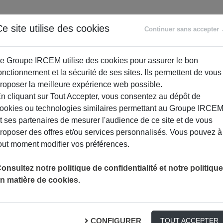
ANCE
RETRAITE
ACCOMPAGNEMENT
PR
e site utilise des cookies
Continuer sans accepter
SOCIAL
e Groupe IRCEM utilise des cookies pour assurer le bon
onctionnement et la sécurité de ses sites. Ils permettent de vous
roposer la meilleure expérience web possible.
n cliquant sur Tout Accepter, vous consentez au dépôt de
ookies ou technologies similaires permettant au Groupe IRCE
t ses partenaires de mesurer l'audience de ce site et de vous
roposer des offres et/ou services personnalisés. Vous pouvez à
out moment modifier vos préférences.
onsultez notre politique de confidentialité et notre politique
n matière de cookies.
enses immunitaires !
CONFIGURER
TOUT ACCEPTER