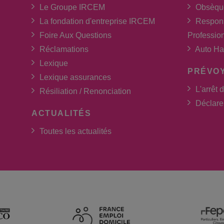
Le Groupe IRCEM
Obsèqu
La fondation d'entreprise IRCEM
Respons
Foire Aux Questions
Professio
Réclamations
Auto Ha
Lexique
PRÉVO
Lexique assurances
L'arrêt d
Résiliation / Renonciation
Déclarer
ACTUALITÉS
Toutes les actualités