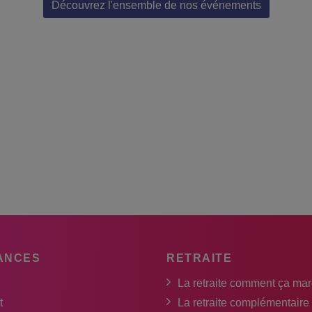
Découvrez l'ensemble de nos événements
ANCES
RETRAITE
La retraite comment ça ma
t
La retraite complémentaire