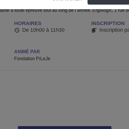
 de voyager au cœur du système immunitaire ! Grâce à cette co
talité à toute épreuve tout au long de l’année. Ergologic, 1 ru
HORAIRES
INSCRIPTION
De 10h00 à 11h30
Inscription p
ANIMÉ PAR
Fondation PiLeJe