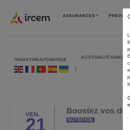
ASSURANCES
PRÉVOY
C
L
f
p
E
ACCESSIBILITÉ AUDIO
TRADUCTION AUTOMATIQUE
c
ECOUTER EN FRANÇAIS
|
e
p
t
C
e
Boostez vos déf
VEN.
21
NUTRITION