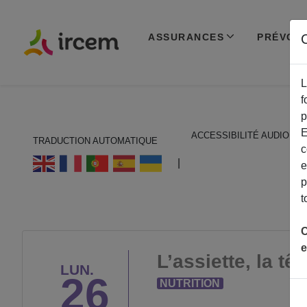
ASSURANCES
PRÉVOY
C
L
f
p
E
ACCESSIBILITÉ AUDIO
TRADUCTION AUTOMATIQUE
c
ECOUTER EN FRANÇAIS
|
e
p
t
C
e
L’assiette, la tê
LUN.
26
NUTRITION