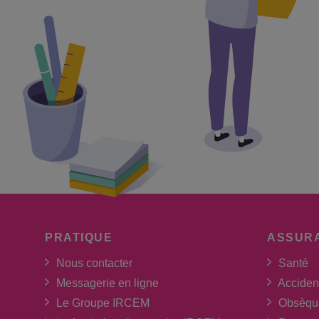
PRATIQUE
ASSUR
Nous contacter
Santé
Messagerie en ligne
Acciden
Le Groupe IRCEM
Obsèqu