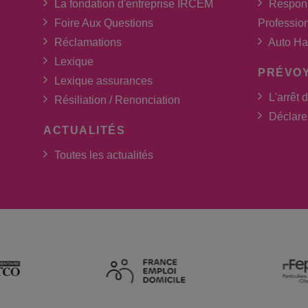
La fondation d'entreprise IRCEM
Respons
Foire Aux Questions
Professio
Réclamations
Auto Ha
Lexique
PRÉVO
Lexique assurances
L'arrêt d
Résiliation / Renonciation
Déclarer
ACTUALITÉS
Toutes les actualités