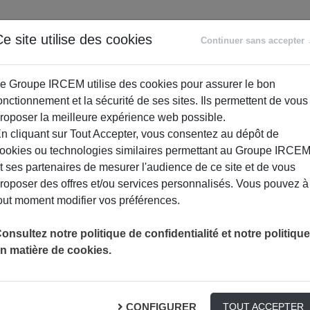
ANCE
RETRAITE
ACCOMPAGNEMENT
PR
e site utilise des cookies
Continuer sans accepter
SOCIAL
e Groupe IRCEM utilise des cookies pour assurer le bon
onctionnement et la sécurité de ses sites. Ils permettent de vous
roposer la meilleure expérience web possible.
n cliquant sur Tout Accepter, vous consentez au dépôt de
ookies ou technologies similaires permettant au Groupe IRCE
t ses partenaires de mesurer l'audience de ce site et de vous
roposer des offres et/ou services personnalisés. Vous pouvez à
out moment modifier vos préférences.
onsultez notre politique de confidentialité et notre politique
n matière de cookies.
te, les baskets
CONFIGURER
TOUT ACCEPTER