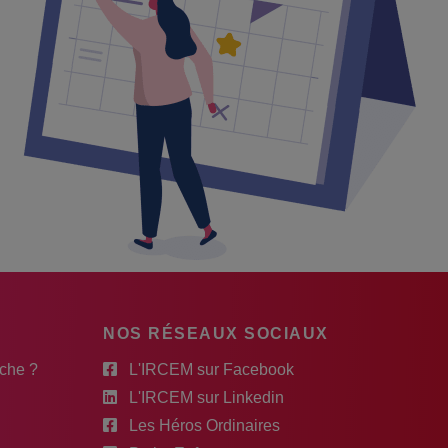
NOS RÉSEAUX SOCIAUX
rche ?
L'IRCEM sur Facebook
L'IRCEM sur Linkedin
Les Héros Ordinaires