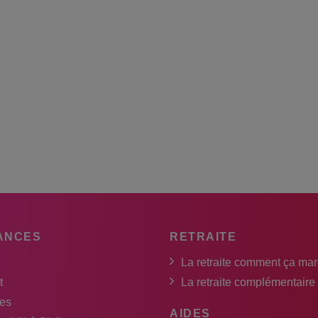
ANCES
RETRAITE
La retraite comment ça ma
t
La retraite complémentaire
es
AIDES