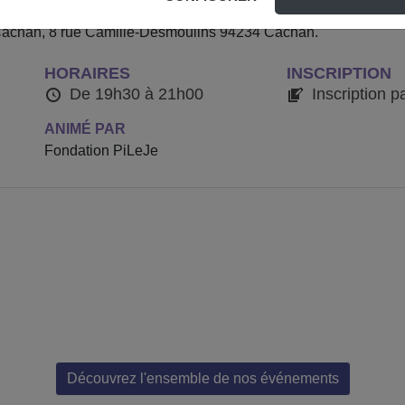
et pratiques pour tous, afin de mettre en place rapidement des 
 Cachan, 8 rue Camille-Desmoulins 94234 Cachan.
HORAIRES
INSCRIPTION
De 19h30 à 21h00
Inscription p
ANIMÉ PAR
Fondation PiLeJe
Découvrez l'ensemble de nos événements