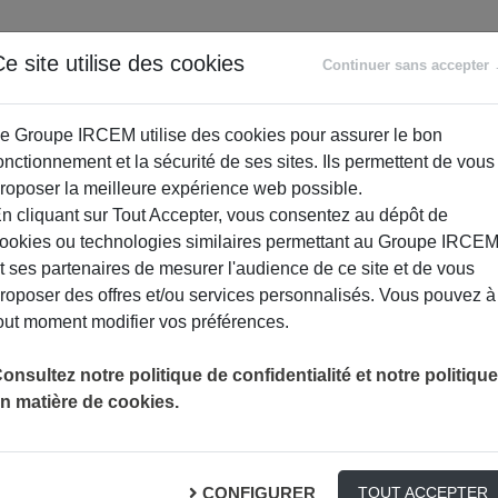
ANCE
RETRAITE
ACCOMPAGNEMENT
PR
e site utilise des cookies
Continuer sans accepter
SOCIAL
e Groupe IRCEM utilise des cookies pour assurer le bon
onctionnement et la sécurité de ses sites. Ils permettent de vous
roposer la meilleure expérience web possible.
n cliquant sur Tout Accepter, vous consentez au dépôt de
ookies ou technologies similaires permettant au Groupe IRCE
t ses partenaires de mesurer l'audience de ce site et de vous
roposer des offres et/ou services personnalisés. Vous pouvez à
out moment modifier vos préférences.
onsultez notre politique de confidentialité et notre politique
n matière de cookies.
enses immunitaires !
CONFIGURER
TOUT ACCEPTER