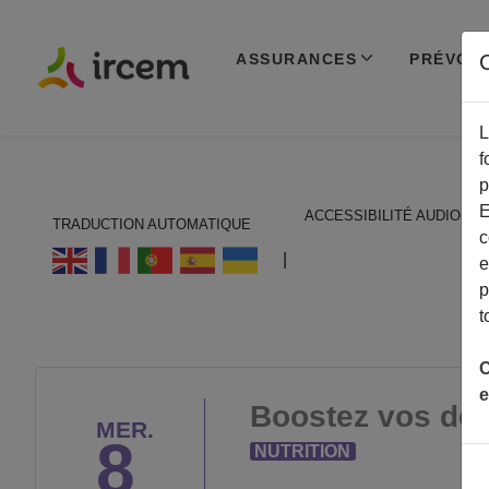
ASSURANCES
PRÉVOY
C
L
f
p
E
ACCESSIBILITÉ AUDIO
TRADUCTION AUTOMATIQUE
c
ECOUTER EN FRANÇAIS
|
e
p
t
C
e
Boostez vos déf
MER.
8
NUTRITION