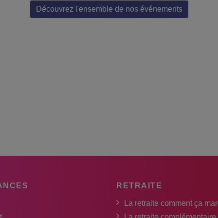
Découvrez l'ensemble de nos événements
ANCES
RETRAITE
La retraite comment ça ma
t
La retraite complémentaire