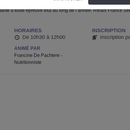
 de voyager au cœur du système immunitaire ! Grâce à cette co
italité à toute épreuve tout au long de l’année. Relais France 
HORAIRES
INSCRIPTION
De 10h30 à 12h00
Inscription p
ANIMÉ PAR
Francine De Pachtere -
Nutritionniste