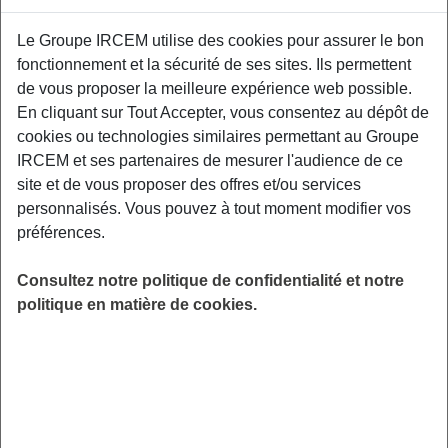
Le Groupe IRCEM utilise des cookies pour assurer le bon
Cette conférence concilie théorie et pratique,
fonctionnement et la sécurité de ses sites. Ils permettent
pour prendre la main sur les choix
de vous proposer la meilleure expérience web possible.
alimentaires, en toute connaissance de cause.
En cliquant sur Tout Accepter, vous consentez au dépôt de
Elle aborde 5 clés de l’alimentation santé à
cookies ou technologies similaires permettant au Groupe
mettre en place au quotidien, pour préserver la
IRCEM et ses partenaires de mesurer l'audience de ce
santé. France Service, 25 Bis Rue de la Gare,
site et de vous proposer des offres et/ou services
16330 Vars.
personnalisés. Vous pouvez à tout moment modifier vos
préférences.
LIEU
Vars (16)
Consultez notre politique de confidentialité et notre
HORAIRES
politique en matière de cookies.
De 14h00 à 15h30
INSCRIPTION
Inscription par email
PUBLIC
Sénior