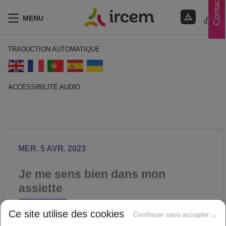
Contacts
MENU
TRADUCTION AUTOMATIQUE
ACCESSIBILITÉ AUDIO
ECOUTER EN FRANÇAIS
MER. 5 AVR. 2023
Je me sens bien dans mon
assiette
NUTRITION
Ce site utilise des cookies
Proposé par
Continuer sans accepter →