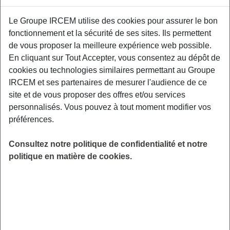
Le Groupe IRCEM utilise des cookies pour assurer le bon
Cette conférence concilie théorie et pratique,
fonctionnement et la sécurité de ses sites. Ils permettent
pour prendre la main sur les choix
de vous proposer la meilleure expérience web possible.
alimentaires, en toute connaissance de cause.
En cliquant sur Tout Accepter, vous consentez au dépôt de
Elle aborde 5 clés de l’alimentation santé à
cookies ou technologies similaires permettant au Groupe
mettre en place au quotidien, pour préserver la
IRCEM et ses partenaires de mesurer l'audience de ce
santé. France Service, 7 place de la
site et de vous proposer des offres et/ou services
République, 85120 La Chataigneraie.
personnalisés. Vous pouvez à tout moment modifier vos
préférences.
LIEU
La Chataigneraie (85)
Consultez notre politique de confidentialité et notre
HORAIRES
politique en matière de cookies.
De 10h30 à 12h00
INSCRIPTION
Inscription par email
PUBLIC
Sénior