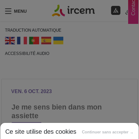
Contacts
MENU
TRADUCTION AUTOMATIQUE
ACCESSIBILITÉ AUDIO
ECOUTER EN FRANÇAIS
VEN. 6 OCT. 2023
Je me sens bien dans mon
assiette
NUTRITION
Ce site utilise des cookies
Proposé par
Continuer sans accepter →