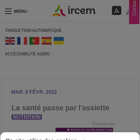
Contacts
MENU
TRADUCTION AUTOMATIQUE
ACCESSIBILITÉ AUDIO
ECOUTER EN FRANÇAIS
MAR. 8 FÉVR. 2022
La santé passe par l’assiette
NUTRITION
Proposé par