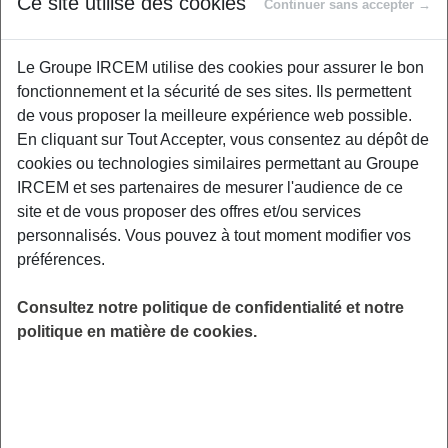
Ce site utilise des cookies
Continuer sans accepter →
Nous savons aujourd'hui que l’alimentation
représente un aspect essentiel de notre vie
Le Groupe IRCEM utilise des cookies pour assurer le bon
quotidienne. S’alimenter et avoir une
fonctionnement et la sécurité de ses sites. Ils permettent
alimentation saine sont indispensables à la
de vous proposer la meilleure expérience web possible.
bonne santé et doivent être source de plaisir.
En cliquant sur Tout Accepter, vous consentez au dépôt de
En avançant en âge, l’organisme ainsi que les
cookies ou technologies similaires permettant au Groupe
besoins nutritionnels se modifient. Il est
IRCEM et ses partenaires de mesurer l'audience de ce
également établi qu’une alimentation
site et de vous proposer des offres et/ou services
équilibrée, conciliée à une activité physique
personnalisés. Vous pouvez à tout moment modifier vos
régulière, favorise la prévention de certaines
préférences.
maladies.
Consultez notre politique de confidentialité et notre
LIEU
politique en matière de cookies.
Digitalisé
HORAIRES
De 10h30 à 12h00
INSCRIPTION
en ligne, avec le code partenaire :