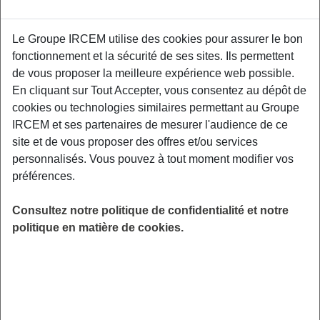
Le Groupe IRCEM utilise des cookies pour assurer le bon
Chaque année, les chutes touchent 2 millions
fonctionnement et la sécurité de ses sites. Ils permettent
de personnes âgées de 65 ans et plus en
de vous proposer la meilleure expérience web possible.
France. Or les chutes peuvent avoir pour
En cliquant sur Tout Accepter, vous consentez au dépôt de
origine plusieurs facteurs : fragilités
cookies ou technologies similaires permettant au Groupe
physiologiques mais aussi parfois un
IRCEM et ses partenaires de mesurer l'audience de ce
agencement inadapté de son logement ! Cette
site et de vous proposer des offres et/ou services
conférence vous permettra de mieux
personnalisés. Vous pouvez à tout moment modifier vos
comprendre et prévenir les risques de chutes
préférences.
pour vous et vos proches (parents, voisins,
amis).
Consultez notre politique de confidentialité et notre
politique en matière de cookies.
LIEU
La Tour d’Aigues (84)
HORAIRES
De 14h00 à 16h30
INSCRIPTION
Inscription par email ou par téléphone