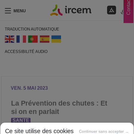
Contacts
MENU
TRADUCTION AUTOMATIQUE
ACCESSIBILITÉ AUDIO
ECOUTER EN FRANÇAIS
VEN. 5 MAI 2023
La Prévention des chutes : Et
si on en parlait
SANTÉ
Proposé par
Ce site utilise des cookies
Continuer sans accepter →