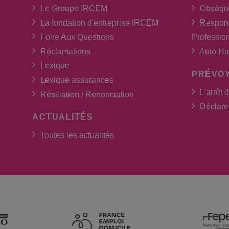
Le Groupe IRCEM
Obsèqu
La fondation d'entreprise IRCEM
Respons
Foire Aux Questions
Professio
Réclamations
Auto Ha
Lexique
PRÉVO
Lexique assurances
L'arrêt d
Résiliation / Renonciation
Déclarer
ACTUALITÉS
Toutes les actualités