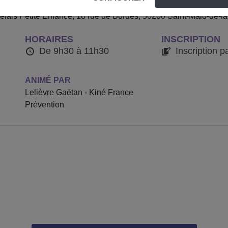
aux facteurs de risque et aux moyens de prévention des TMS, aux
Relais Petite Enfance, 10 rue de Bordes, 50200 Saint-Malo-de-l
HORAIRES
INSCRIPTION
De 9h30 à 11h30
Inscription p
ANIMÉ PAR
Lelièvre Gaëtan - Kiné France
Prévention