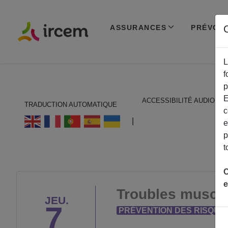
ASSURANCES
PRÉVOY
C
L
f
p
E
ACCESSIBILITÉ AUDIO
TRADUCTION AUTOMATIQUE
c
ECOUTER EN FRANÇAIS
|
e
p
t
C
e
Troubles muscul
JEU.
7
PRÉVENTION DES RISQUE