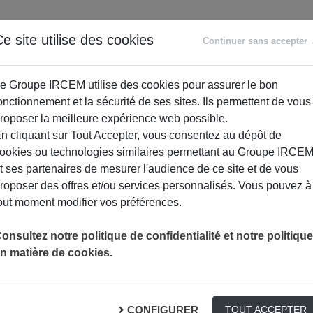
ANCE
RETRAITE
ACCOMPAGNEMENT
PR
e site utilise des cookies
Continuer sans accepter
SOCIAL
e Groupe IRCEM utilise des cookies pour assurer le bon
onctionnement et la sécurité de ses sites. Ils permettent de vous
roposer la meilleure expérience web possible.
n cliquant sur Tout Accepter, vous consentez au dépôt de
ookies ou technologies similaires permettant au Groupe IRCE
t ses partenaires de mesurer l'audience de ce site et de vous
roposer des offres et/ou services personnalisés. Vous pouvez à
out moment modifier vos préférences.
onsultez notre politique de confidentialité et notre politique
n matière de cookies.
o-squelettiques
S PROFESSIONNELS
CONFIGURER
TOUT ACCEPTER