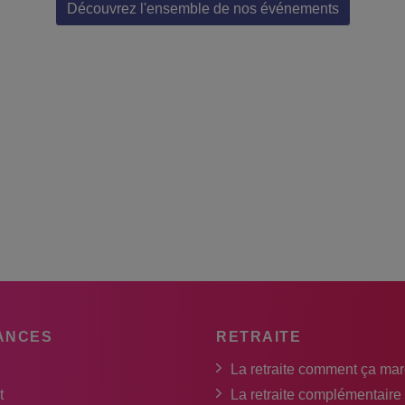
Découvrez l'ensemble de nos événements
ANCES
RETRAITE
La retraite comment ça ma
t
La retraite complémentaire