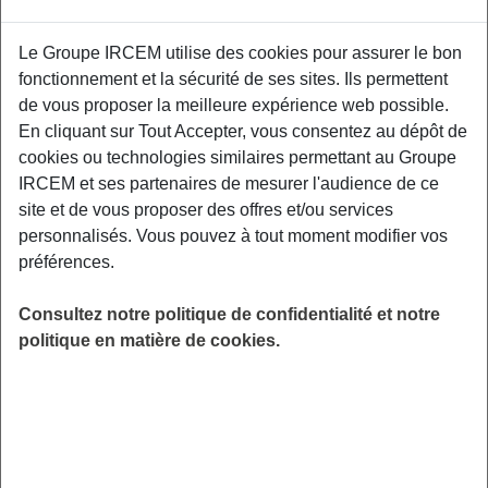
Quelles sont les astuces pour avoir une
Le Groupe IRCEM utilise des cookies pour assurer le bon
mémoire d’éléphant ? Grâce à cette
fonctionnement et la sécurité de ses sites. Ils permettent
conférence, vous découvrirez des conseils et
de vous proposer la meilleure expérience web possible.
des clés pour vous aider à garder et améliorer
En cliquant sur Tout Accepter, vous consentez au dépôt de
votre mémoire. L’alimentation a un impact
cookies ou technologies similaires permettant au Groupe
direct sur la mémoire, le fonctionnement et les
IRCEM et ses partenaires de mesurer l'audience de ce
mécanismes de la mémoire n’auront plus de
site et de vous proposer des offres et/ou services
secrets pour vous ! Espace des ainés- la
personnalisés. Vous pouvez à tout moment modifier vos
licorne, 10 Allée François Mitterrand, 67400
préférences.
Illkirch-Graffenstaden.
Consultez notre politique de confidentialité et notre
LIEU
politique en matière de cookies.
Illkirch-Graffenstaden (67)
HORAIRES
De 14h00 à 16h00
INSCRIPTION
Inscription par email
PUBLIC