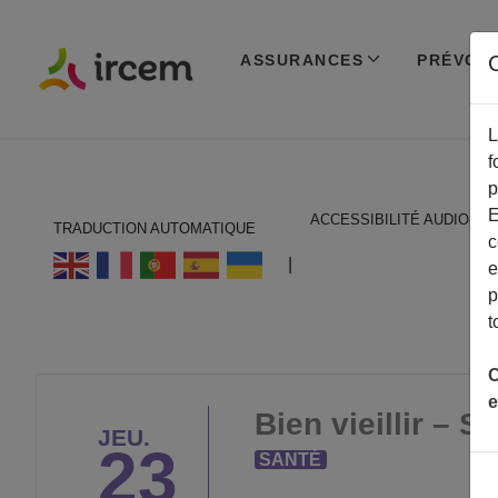
ASSURANCES
PRÉVOY
C
L
f
p
E
ACCESSIBILITÉ AUDIO
TRADUCTION AUTOMATIQUE
c
ECOUTER EN FRANÇAIS
|
e
p
t
C
e
Bien vieillir – 
JEU.
23
SANTÉ