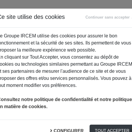
ANCE
RETRAITE
ACCOMPAGNEMENT
PR
e site utilise des cookies
Continuer sans accepter
SOCIAL
e Groupe IRCEM utilise des cookies pour assurer le bon
onctionnement et la sécurité de ses sites. Ils permettent de vous
roposer la meilleure expérience web possible.
n cliquant sur Tout Accepter, vous consentez au dépôt de
ookies ou technologies similaires permettant au Groupe IRCE
t ses partenaires de mesurer l'audience de ce site et de vous
roposer des offres et/ou services personnalisés. Vous pouvez à
out moment modifier vos préférences.
onsultez notre politique de confidentialité et notre politique
n matière de cookies.
Sophrologie – Séance 2
CONFIGURER
TOUT ACCEPTER