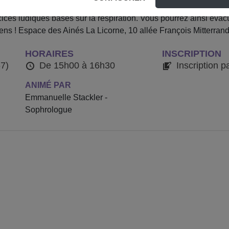
munal d’Action Sociale d’Illkirch Graffenstaden. Une sophrolog
cices ludiques basés sur la respiration. Vous pourrez ainsi éva
 sens ! Espace des Ainés La Licorne, 10 allée François Mitterrand 
HORAIRES
INSCRIPTION
67)
De 15h00 à 16h30
Inscription p
ANIMÉ PAR
Emmanuelle Stackler -
Sophrologue