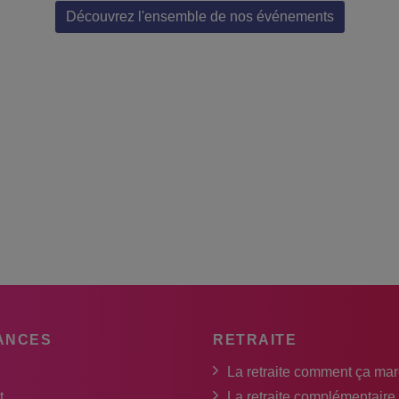
Découvrez l'ensemble de nos événements
ANCES
RETRAITE
La retraite comment ça ma
t
La retraite complémentaire