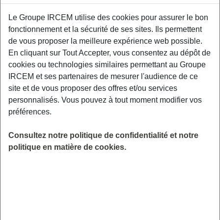
Le Groupe IRCEM utilise des cookies pour assurer le bon
fonctionnement et la sécurité de ses sites. Ils permettent
Cette conférence vous propose de voyager au
de vous proposer la meilleure expérience web possible.
cœur du système immunitaire ! Grâce à cette
En cliquant sur Tout Accepter, vous consentez au dépôt de
conférence, vous apprendrez à optimiser vos
cookies ou technologies similaires permettant au Groupe
défenses immunitaires et à garder une vitalité
IRCEM et ses partenaires de mesurer l'audience de ce
à toute épreuve tout au long de l’année. 12 rue
site et de vous proposer des offres et/ou services
Franche Comté, 21110 Genlis.
personnalisés. Vous pouvez à tout moment modifier vos
LIEU
préférences.
Genlis (21)
Consultez notre politique de confidentialité et notre
HORAIRES
politique en matière de cookies.
De 19h15 à 19h45
INSCRIPTION
Inscription par email
PUBLIC
Assistant(e) Maternel(le)