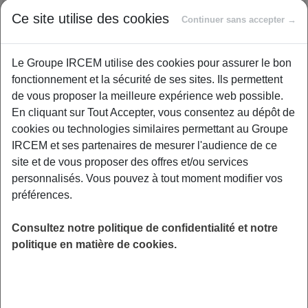
PROFESSIONNELS
Ce site utilise des cookies
Proposé par
Continuer sans accepter →
Le Groupe IRCEM utilise des cookies pour assurer le bon
En exerçant la méthode De Gasquet/Pilates
fonctionnement et la sécurité de ses sites. Ils permettent
sans dégâts, au quotidien, sur le temps du
de vous proposer la meilleure expérience web possible.
travail, des exercices antalgiques, des
En cliquant sur Tout Accepter, vous consentez au dépôt de
postures dynamisantes et toniques à la fois,
cookies ou technologies similaires permettant au Groupe
vous pourrez mieux aborder votre journée,
IRCEM et ses partenaires de mesurer l'audience de ce
anticiper les différents maux auxquels vous
site et de vous proposer des offres et/ou services
êtes confrontés dans votre pratique
personnalisés. Vous pouvez à tout moment modifier vos
professionnelle ou quotidienne. Je vous aide à
préférences.
remplir votre "petite boîte à outils" à l'aide
d'une chaise et d'un foulard/sangle, un tapis,
Consultez notre politique de confidentialité et notre
une mise en place rapide, des séances
politique en matière de cookies.
évolutives avec des gestes efficaces et
sécuritaires.
LIEU