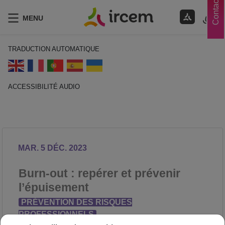
Contacts
MENU
TRADUCTION AUTOMATIQUE
ACCESSIBILITÉ AUDIO
ECOUTER EN FRANÇAIS
MAR. 5 DÉC. 2023
Burn-out : repérer et prévenir
l’épuisement
PRÉVENTION DES RISQUES
PROFESSIONNELS