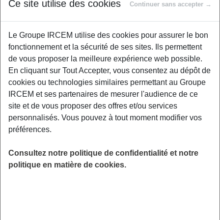
Proposé par
Ce site utilise des cookies
Continuer sans accepter →
Le Groupe IRCEM utilise des cookies pour assurer le bon
Encore tabou dans le monde de l'entreprise, le
fonctionnement et la sécurité de ses sites. Ils permettent
burn-out toucherait pourtant près d'un salarié
de vous proposer la meilleure expérience web possible.
sur 3. Encore mal compris, l'épuisement
En cliquant sur Tout Accepter, vous consentez au dépôt de
professionnel pourrait être mieux prévenu et
cookies ou technologies similaires permettant au Groupe
accompagné. Ce wébinaire vous invite à
IRCEM et ses partenaires de mesurer l'audience de ce
mieux comprendre le mécanisme du stress
site et de vous proposer des offres et/ou services
chronique et ses impacts sur les systèmes
personnalisés. Vous pouvez à tout moment modifier vos
nerveux et hormonal. Quelles sont les
préférences.
conséquences sur la santé et les signes à
reconnaître pour anticiper et éviter le burnout ?
Consultez notre politique de confidentialité et notre
politique en matière de cookies.
LIEU
Digitalisé
HORAIRES
De 11h00 à 12h00