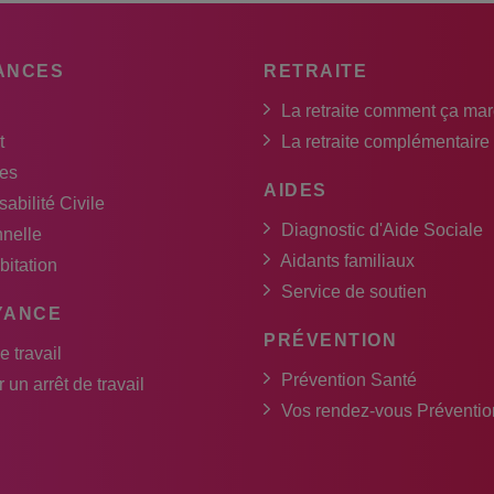
ANCES
RETRAITE
La retraite comment ça ma
t
La retraite complémentaire
es
AIDES
abilité Civile
Diagnostic d'Aide Sociale
nnelle
Aidants familiaux
bitation
Service de soutien
YANCE
PRÉVENTION
e travail
Prévention Santé
 un arrêt de travail
Vos rendez-vous Préventio