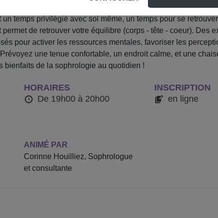
un temps privilégié avec soi même, un temps pour se retrouver, 
t permet de retrouver votre équilibre (corps - tête - coeur). Des
sés pour activer les ressources mentales, favoriser les percepti
 Prévoyez une tenue confortable, un endroit calme, et une chais
s bienfaits de la sophrologie au quotidien !
HORAIRES
INSCRIPTION
De 19h00 à 20h00
en ligne
ANIMÉ PAR
Corinne Houilliez, Sophrologue
et consultante