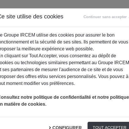
ANCE
RETRAITE
ACCOMPAGNEMENT
PR
e site utilise des cookies
Continuer sans accepter
SOCIAL
e Groupe IRCEM utilise des cookies pour assurer le bon
onctionnement et la sécurité de ses sites. Ils permettent de vous
roposer la meilleure expérience web possible.
n cliquant sur Tout Accepter, vous consentez au dépôt de
ookies ou technologies similaires permettant au Groupe IRCE
t ses partenaires de mesurer l'audience de ce site et de vous
roposer des offres et/ou services personnalisés. Vous pouvez à
out moment modifier vos préférences.
onsultez notre politique de confidentialité et notre politique
n matière de cookies.
nce 2 – Améliorer sa concentratio
CONFIGURER
TOUT ACCEPTER