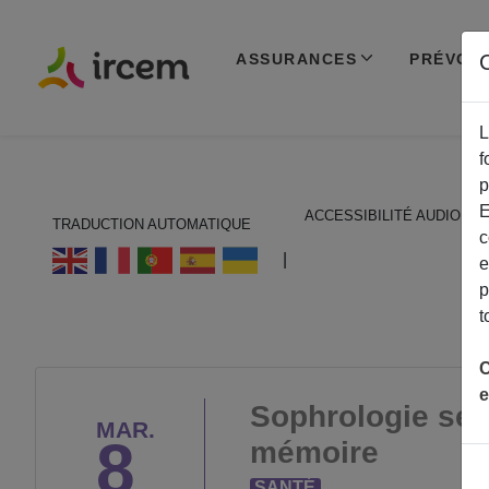
ASSURANCES
PRÉVOY
C
L
f
p
E
ACCESSIBILITÉ AUDIO
TRADUCTION AUTOMATIQUE
c
ECOUTER EN FRANÇAIS
|
e
p
t
C
e
Sophrologie séa
MAR.
8
mémoire
SANTÉ