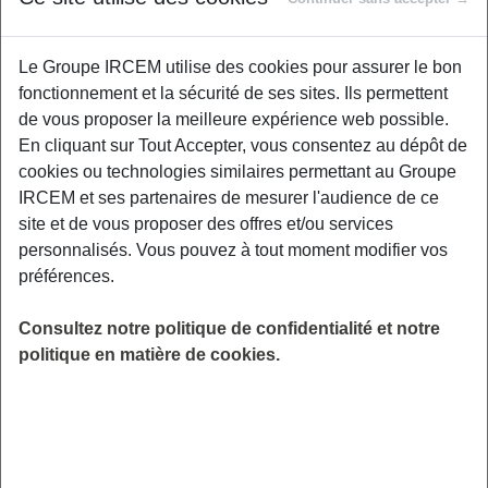
Proposé par
Le Groupe IRCEM utilise des cookies pour assurer le bon
Les enfants et les nourrissons ne peuvent pas
fonctionnement et la sécurité de ses sites. Ils permettent
toujours être soignés comme des adultes.
de vous proposer la meilleure expérience web possible.
Certains gestes de premiers secours sont donc
En cliquant sur Tout Accepter, vous consentez au dépôt de
spécifiques. Massage, arrêt cardiaque,
cookies ou technologies similaires permettant au Groupe
saignement, étouffement. Comment réagir en
IRCEM et ses partenaires de mesurer l'audience de ce
cas d'urgence ? Julia vous accompagnera
site et de vous proposer des offres et/ou services
pour vous aider à acquérir les bons réflexes et
personnalisés. Vous pouvez à tout moment modifier vos
agir vite.
préférences.
LIEU
Consultez notre politique de confidentialité et notre
Digitalisé
politique en matière de cookies.
HORAIRES
De 19h00 à 20h00
INSCRIPTION
en ligne