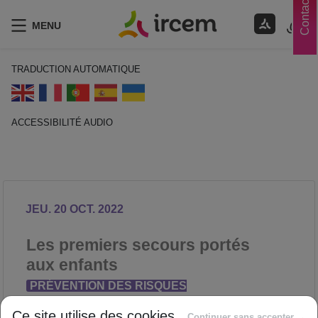
Contacts
MENU
TRADUCTION AUTOMATIQUE
ACCESSIBILITÉ AUDIO
ECOUTER EN FRANÇAIS
JEU. 20 OCT. 2022
Les premiers secours portés
aux enfants
PRÉVENTION DES RISQUES
PROFESSIONNELS
Ce site utilise des cookies
Continuer sans accepter →