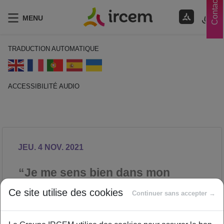
Contacts
MENU
TRADUCTION AUTOMATIQUE
ACCESSIBILITÉ AUDIO
ECOUTER EN FRANÇAIS
JEU. 4 NOV. 2021
“Je me sens bien dans mon
assiette”
Ce site utilise des cookies
Continuer sans accepter →
NUTRITION
Proposé par