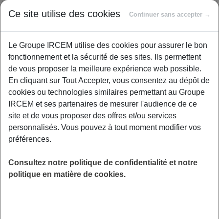
Ce site utilise des cookies
Continuer sans accepter →
Nous vous invitons à venir discuter de votre
rôle d'aidant, à partager vos difficultés et vos
Le Groupe IRCEM utilise des cookies pour assurer le bon
émotions face à la responsabilité et l'isolement
fonctionnement et la sécurité de ses sites. Ils permettent
que l'accompagnement d'un proche au
de vous proposer la meilleure expérience web possible.
quotidien peut créer. Ce moment d'échange
En cliquant sur Tout Accepter, vous consentez au dépôt de
vous permettra de nourrir votre réflexion et
cookies ou technologies similaires permettant au Groupe
nuancer vos propres représentations.
IRCEM et ses partenaires de mesurer l'audience de ce
L'intention visée par cette dynamique de
site et de vous proposer des offres et/ou services
groupe est aussi la réduction du stress, la
personnalisés. Vous pouvez à tout moment modifier vos
régulation des émotions telles que l’anxiété, la
préférences.
tristesse, la colère, l’impulsivité, un meilleur
soutien face à la maladie, au deuil, à la
Consultez notre politique de confidentialité et notre
transition de vie, à la fatigue ou plus
politique en matière de cookies.
simplement, l’envie de prendre soin de soi.
Alors, rejoignez-nous pour cette heure de
partage avec caméra et micro ouverts pour
ceux qui le souhaitent et pour les autres, par