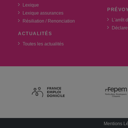
Lexique
PRÉVO
Lexique assurances
L'arrêt d
Résiliation / Renonciation
Déclarer
ACTUALITÉS
Toutes les actualités
Mentions L