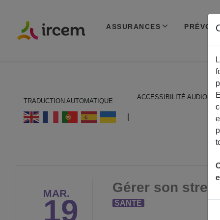
ASSURANCES
PRÉVOY
C
L
f
p
E
ACCESSIBILITÉ AUDIO
TRADUCTION AUTOMATIQUE
c
ECOUTER EN FRANÇAIS
|
e
p
t
C
e
Gérer son stress
MAR.
19
SANTÉ