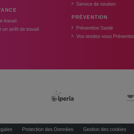
Service de soutien
YANCE
PRÉVENTION
e travail
Prévention Santé
 un arrêt de travail
Vos rendez-vous Préventio
égales
Protection des Données
Gestion des cookies