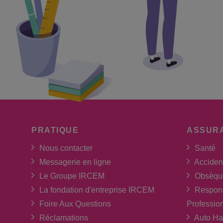
PRATIQUE
ASSUR
Nous contacter
Santé
Messagerie en ligne
Acciden
Le Groupe IRCEM
Obsèqu
La fondation d'entreprise IRCEM
Respons
Foire Aux Questions
Professio
Réclamations
Auto Ha