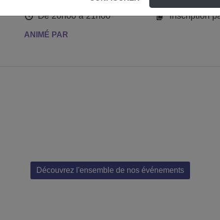
HORAIRES
INSCRIPTION
De 20h00 à 21h00
Inscription p
ANIMÉ PAR
Découvrez l'ensemble de nos événements