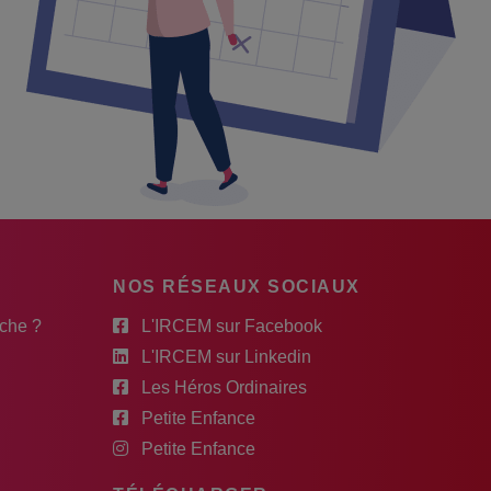
NOS RÉSEAUX SOCIAUX
rche ?
L'IRCEM sur Facebook
L'IRCEM sur Linkedin
Les Héros Ordinaires
Petite Enfance
Petite Enfance