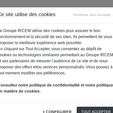
ANCE
RETRAITE
ACCOMPAGNEMENT
PR
e site utilise des cookies
Continuer sans accepter
SOCIAL
e Groupe IRCEM utilise des cookies pour assurer le bon
onctionnement et la sécurité de ses sites. Ils permettent de vous
roposer la meilleure expérience web possible.
n cliquant sur Tout Accepter, vous consentez au dépôt de
ookies ou technologies similaires permettant au Groupe IRCE
t ses partenaires de mesurer l'audience de ce site et de vous
roposer des offres et/ou services personnalisés. Vous pouvez à
out moment modifier vos préférences.
onsultez notre politique de confidentialité et notre politique
n matière de cookies.
 : Yoga, relaxation, méditation
CONFIGURER
TOUT ACCEPTER