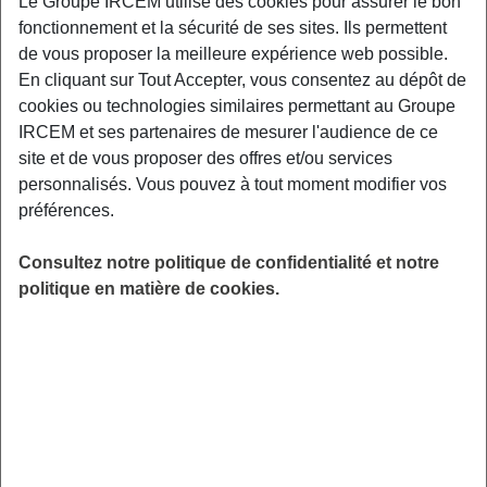
Le Groupe IRCEM utilise des cookies pour assurer le bon
fonctionnement et la sécurité de ses sites. Ils permettent
de vous proposer la meilleure expérience web possible.
LIEU
En cliquant sur Tout Accepter, vous consentez au dépôt de
Caen
cookies ou technologies similaires permettant au Groupe
HORAIRES
IRCEM et ses partenaires de mesurer l'audience de ce
De 20h00 à 21h00
site et de vous proposer des offres et/ou services
INSCRIPTION
personnalisés. Vous pouvez à tout moment modifier vos
Inscription par email
préférences.
PUBLIC
Assistant(e) Maternel(le)
Consultez notre politique de confidentialité et notre
politique en matière de cookies.
FORMAT
Atelier
ANIMÉ PAR