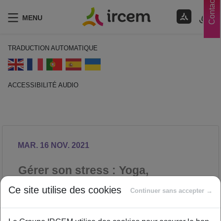
Contacts
MENU
TRADUCTION AUTOMATIQUE
ACCESSIBILITÉ AUDIO
ECOUTER EN FRANÇAIS
MAR. 16 NOV. 2021
Gérer son stress : Yoga,
relaxation, méditation
Ce site utilise des cookies
Continuer sans accepter →
SANTÉ
Proposé par