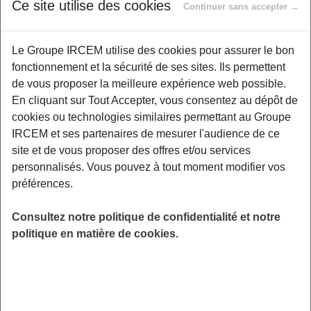
Ce site utilise des cookies
Continuer sans accepter →
Ce forum est organisé par la commune de
Magny en Vexin, dans le cadre des actions de
Le Groupe IRCEM utilise des cookies pour assurer le bon
son contrat local de santé, en partenariat avec
fonctionnement et la sécurité de ses sites. Ils permettent
COORDINOV – DAC Val d’Oise ainsi que de
de vous proposer la meilleure expérience web possible.
nombreux partenaires locaux, départementaux
En cliquant sur Tout Accepter, vous consentez au dépôt de
et nationaux que vous pourrez rencontrer.
cookies ou technologies similaires permettant au Groupe
Différents espaces composeront ce forum : la
IRCEM et ses partenaires de mesurer l'audience de ce
santé (les différents dépistages, la
site et de vous proposer des offres et/ou services
vaccination), les comportements à risques
personnalisés. Vous pouvez à tout moment modifier vos
(addictions), les dangers de la vie (accidents
préférences.
de la vie, …) les aidants familiaux ou proches
aidants (les différentes aides et
Consultez notre politique de confidentialité et notre
accompagnements) Salle des fêtes - Place de
politique en matière de cookies.
l’Europe - Boulevard d’Ailly - 95420 Magny en
Vexin
LIEU
Magny en Vexin (95)