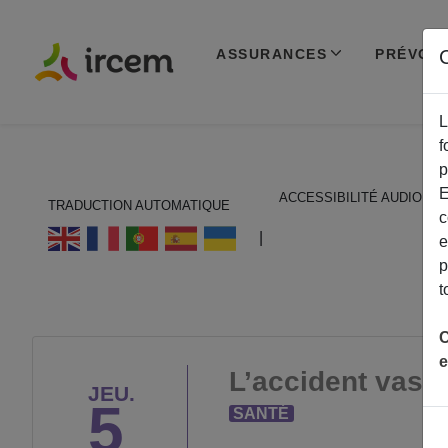
ASSURANCES
PRÉVOY
C
L
f
p
E
ACCESSIBILITÉ AUDIO
TRADUCTION AUTOMATIQUE
c
ECOUTER EN FRANÇAIS
|
e
p
t
C
e
L’accident vascu
JEU.
5
SANTÉ