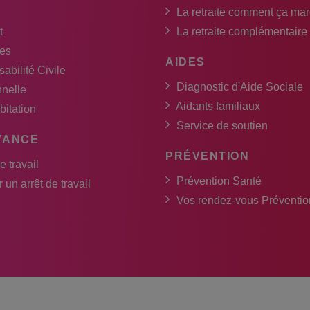
La retraite comment ça ma
t
La retraite complémentaire
es
AIDES
abilité Civile
Diagnostic d'Aide Sociale
nnelle
Aidants familiaux
bitation
Service de soutien
YANCE
PRÉVENTION
e travail
Prévention Santé
 un arrêt de travail
Vos rendez-vous Préventio