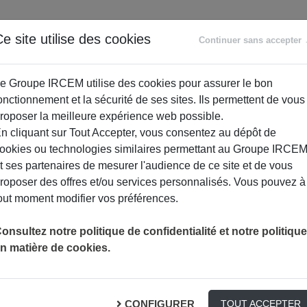
ANCE
RETRAITE
ACCOMPAGNEMENT
PR
e site utilise des cookies
Continuer sans accepter
SOCIAL
e Groupe IRCEM utilise des cookies pour assurer le bon
onctionnement et la sécurité de ses sites. Ils permettent de vous
roposer la meilleure expérience web possible.
n cliquant sur Tout Accepter, vous consentez au dépôt de
ookies ou technologies similaires permettant au Groupe IRCE
t ses partenaires de mesurer l'audience de ce site et de vous
roposer des offres et/ou services personnalisés. Vous pouvez à
out moment modifier vos préférences.
onsultez notre politique de confidentialité et notre politique
n matière de cookies.
laire cérébral : Prévenir et Agir V
CONFIGURER
TOUT ACCEPTER