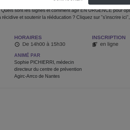
ccident Vasculaire Cérébral) en France chaque année … Mais 
 ? Quels sont les signes et comment agir EN URGENCE pour opt
récidive et soutenir la rééducation ? Cliquez sur "s'inscrire ici
HORAIRES
INSCRIPTION
De 14h00 à 15h30
en ligne
ANIMÉ PAR
Sophie PICHIERRI, médecin
directeur du centre de prévention
Agirc-Arrco de Nantes