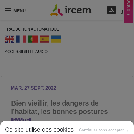
Contacts
MENU
TRADUCTION AUTOMATIQUE
ACCESSIBILITÉ AUDIO
ECOUTER EN FRANÇAIS
MAR. 27 SEPT. 2022
Bien vieillir, les dangers de
l’habitat, les bonnes postures
SANTÉ
Proposé par
Ce site utilise des cookies
Continuer sans accepter →