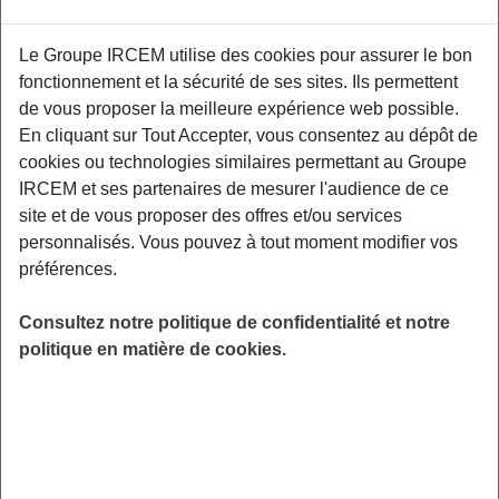
Le Groupe IRCEM utilise des cookies pour assurer le bon
Ce premier rendez-vous abordera les dangers
fonctionnement et la sécurité de ses sites. Ils permettent
de l'habitat (aménagement, encombrement...),
de vous proposer la meilleure expérience web possible.
ceux des activités quotidiennes (jardinage,
En cliquant sur Tout Accepter, vous consentez au dépôt de
bricolage...) et les postures s'y afférents. Table
cookies ou technologies similaires permettant au Groupe
ronde sur les pathologies du grand âge et sur
IRCEM et ses partenaires de mesurer l'audience de ce
la nécessité de pratiquer une activité en lien
site et de vous proposer des offres et/ou services
avec la seconde action, du 11 octobre 2022.
personnalisés. Vous pouvez à tout moment modifier vos
Réseau Particulier Emploi, 38 bis rue
préférences.
Courlancy à Reims.
Consultez notre politique de confidentialité et notre
LIEU
politique en matière de cookies.
Reims (51)
HORAIRES
De 13h30 à 15h30
INSCRIPTION
Inscription par email