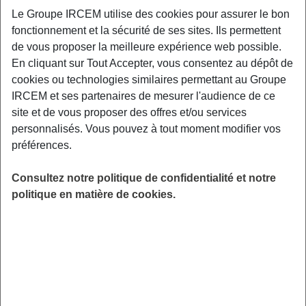
Le Groupe IRCEM utilise des cookies pour assurer le bon
Découvrez les clés à mettre en place dans
fonctionnement et la sécurité de ses sites. Ils permettent
votre quotidien pour vieillir de façon réussie,
de vous proposer la meilleure expérience web possible.
en gardant une bonne forme physique et
En cliquant sur Tout Accepter, vous consentez au dépôt de
intellectuelle plus longtemps.
cookies ou technologies similaires permettant au Groupe
IRCEM et ses partenaires de mesurer l'audience de ce
LIEU
site et de vous proposer des offres et/ou services
Digitalisé
personnalisés. Vous pouvez à tout moment modifier vos
HORAIRES
préférences.
De 10h00 à 11h00
INSCRIPTION
Consultez notre politique de confidentialité et notre
en ligne
politique en matière de cookies.
PUBLIC
Tout Public
FORMAT
Webinaire
ANIMÉ PAR
Laura Simonin, diététicienne-nutritionniste