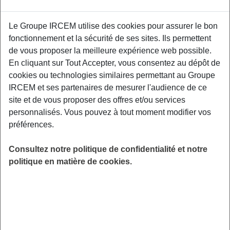
SANTÉ
Le Groupe IRCEM utilise des cookies pour assurer le bon
Promouvoir la prévention des troubles de
fonctionnement et la sécurité de ses sites. Ils permettent
l’audition et de la vision et sensibiliser à
de vous proposer la meilleure expérience web possible.
l’importance d’un dépistage précoce, dans une
En cliquant sur Tout Accepter, vous consentez au dépôt de
approche globale de santé et de bien-être. Les
cookies ou technologies similaires permettant au Groupe
2 ateliers (9 juin et 23 juin) aborderont les
IRCEM et ses partenaires de mesurer l'audience de ce
conseils préventifs, les dépistages, des mini
site et de vous proposer des offres et/ou services
tests ludiques, des exercices, les bonnes
personnalisés. Vous pouvez à tout moment modifier vos
pratiques. Maison des séniors : 8 rue Pasteur -
préférences.
25000 Besançon.
Consultez notre politique de confidentialité et notre
LIEU
politique en matière de cookies.
Besançon (25)
HORAIRES
De 9h30 à 11h30
INSCRIPTION
email