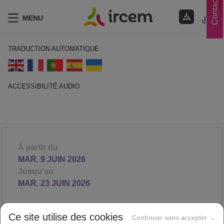
Contacts
MENU
TRADUCTION AUTOMATIQUE
ACCESSIBILITÉ AUDIO
ECOUTER EN FRANÇAIS
À partir du
MAR. 9 JUIN 2026
Jusqu'au
MAR. 23 JUIN 2026
Bien être auditif & visuel – 2
Ce site utilise des cookies
Continuer sans accepter →
ateliers