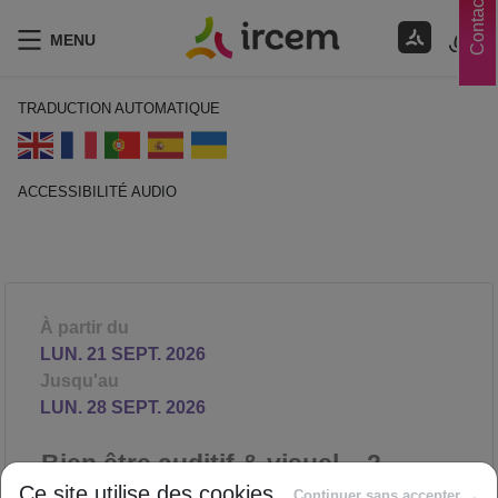
Contacts
MENU
TRADUCTION AUTOMATIQUE
ACCESSIBILITÉ AUDIO
ECOUTER EN FRANÇAIS
À partir du
LUN. 21 SEPT. 2026
Jusqu'au
LUN. 28 SEPT. 2026
Bien être auditif & visuel – 2
ateliers
Ce site utilise des cookies
Continuer sans accepter →