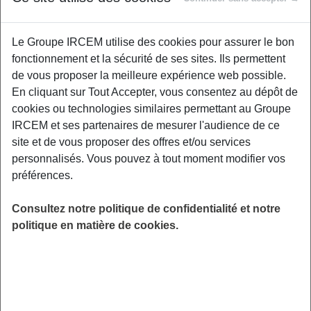
SANTÉ
Le Groupe IRCEM utilise des cookies pour assurer le bon
Promouvoir la prévention des troubles de
fonctionnement et la sécurité de ses sites. Ils permettent
l’audition et de la vision et sensibiliser à
de vous proposer la meilleure expérience web possible.
l’importance d’un dépistage précoce, dans une
En cliquant sur Tout Accepter, vous consentez au dépôt de
approche globale de santé et de bien-être. Les
cookies ou technologies similaires permettant au Groupe
2 ateliers (21 et 28 septembre) aborderont les
IRCEM et ses partenaires de mesurer l'audience de ce
conseils préventifs, les dépistages, des mini
site et de vous proposer des offres et/ou services
tests ludiques, des exercices, les bonnes
personnalisés. Vous pouvez à tout moment modifier vos
pratiques. Dôme de Talence : 221 Av. de
préférences.
Thouars, 33400 Talence.
Consultez notre politique de confidentialité et notre
LIEU
politique en matière de cookies.
Talence (33)
HORAIRES
De 10h00 à 12h00
INSCRIPTION
email