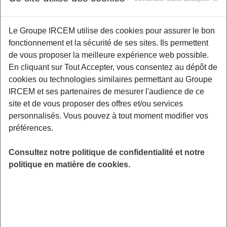
SANTÉ
Le Groupe IRCEM utilise des cookies pour assurer le bon
Promouvoir la prévention des troubles de
fonctionnement et la sécurité de ses sites. Ils permettent
l’audition et de la vision et sensibiliser à
de vous proposer la meilleure expérience web possible.
l’importance d’un dépistage précoce, dans une
En cliquant sur Tout Accepter, vous consentez au dépôt de
approche globale de santé et de bien-être. Les
cookies ou technologies similaires permettant au Groupe
2 ateliers (15 et 22 septembre) aborderont les
IRCEM et ses partenaires de mesurer l'audience de ce
conseils préventifs, les dépistages, des mini
site et de vous proposer des offres et/ou services
tests ludiques, des exercices, les bonnes
personnalisés. Vous pouvez à tout moment modifier vos
pratiques. France Emploi Domicile, 15 Avenue
préférences.
Pierre Mendès-France 14000 Caen.
Consultez notre politique de confidentialité et notre
LIEU
politique en matière de cookies.
Caen (14)
HORAIRES
De 10h00 à 12h00
INSCRIPTION
email