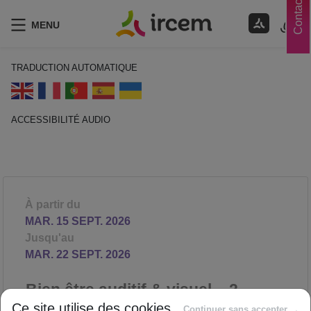
Contacts
MENU
TRADUCTION AUTOMATIQUE
ACCESSIBILITÉ AUDIO
ECOUTER EN FRANÇAIS
À partir du
MAR. 15 SEPT. 2026
Jusqu'au
MAR. 22 SEPT. 2026
Bien être auditif & visuel – 2
ateliers
Ce site utilise des cookies
Continuer sans accepter →