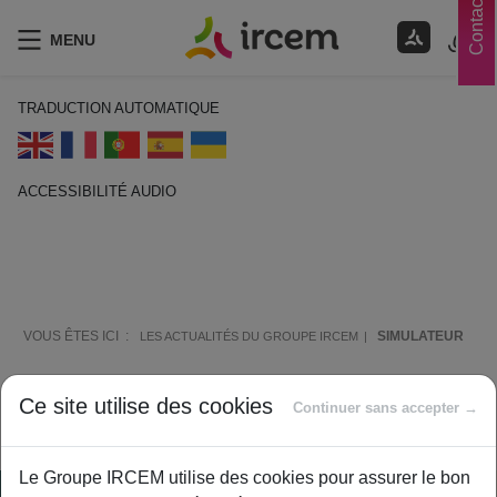
Contacts
MENU
TRADUCTION AUTOMATIQUE
ACCESSIBILITÉ AUDIO
ECOUTER EN FRANÇAIS
VOUS ÊTES ICI :
SIMULATEUR
LES ACTUALITÉS DU GROUPE IRCEM
Simulateur
Ce site utilise des cookies
Continuer sans accepter →
Le Groupe IRCEM utilise des cookies pour assurer le bon