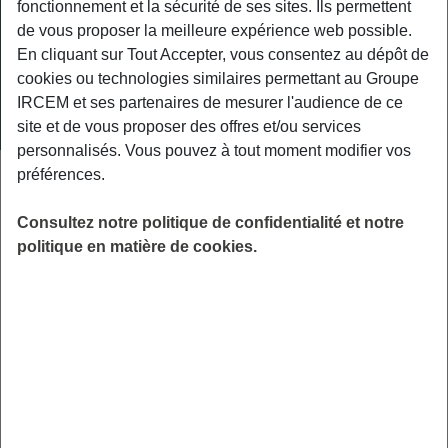
fonctionnement et la sécurité de ses sites. Ils permettent
de vous proposer la meilleure expérience web possible.
En cliquant sur Tout Accepter, vous consentez au dépôt de
cookies ou technologies similaires permettant au Groupe
IRCEM et ses partenaires de mesurer l'audience de ce
site et de vous proposer des offres et/ou services
personnalisés. Vous pouvez à tout moment modifier vos
préférences.
ACTUALITÉS
14 JANVIER 2026
Simulateur calcul 1/80 : estimez
Consultez notre politique de confidentialité et notre
politique en matière de cookies.
votre indemnité de fin de contrat
L’indemnité de rupture concerne les assistantes
maternelles ayant plus de neuf mois d’ancienneté lors du
retrait de l’enfant. Ce…
LIRE