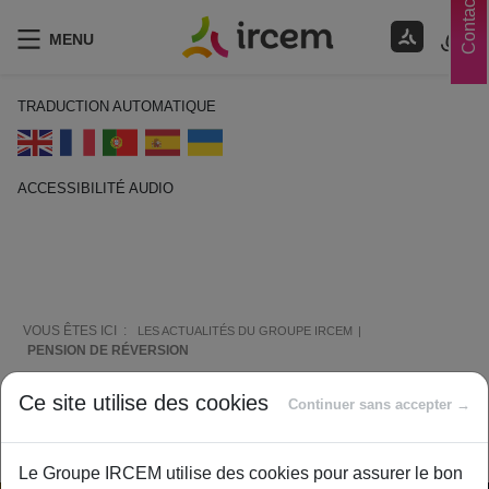
Contacts
MENU
TRADUCTION AUTOMATIQUE
ACCESSIBILITÉ AUDIO
ECOUTER EN FRANÇAIS
VOUS ÊTES ICI :
LES ACTUALITÉS DU GROUPE IRCEM
PENSION DE RÉVERSION
Ce site utilise des cookies
Pension de réversion
Continuer sans accepter →
Le Groupe IRCEM utilise des cookies pour assurer le bon