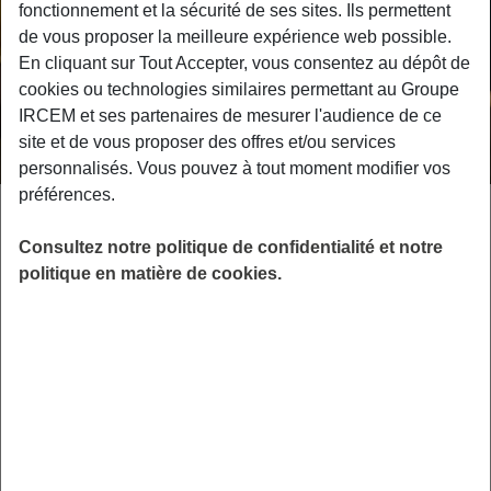
fonctionnement et la sécurité de ses sites. Ils permettent
de vous proposer la meilleure expérience web possible.
En cliquant sur Tout Accepter, vous consentez au dépôt de
cookies ou technologies similaires permettant au Groupe
IRCEM et ses partenaires de mesurer l'audience de ce
site et de vous proposer des offres et/ou services
personnalisés. Vous pouvez à tout moment modifier vos
préférences.
ACTUALITÉS
2 MARS 2026
Consultez notre politique de confidentialité et notre
Comment déclarer sa pension de
politique en matière de cookies.
réversion aux impôts
Considérée comme un revenu imposable, la pension de
réversion est soumise au barème classique et préremplie sur
la déclaration fiscale….
LIRE