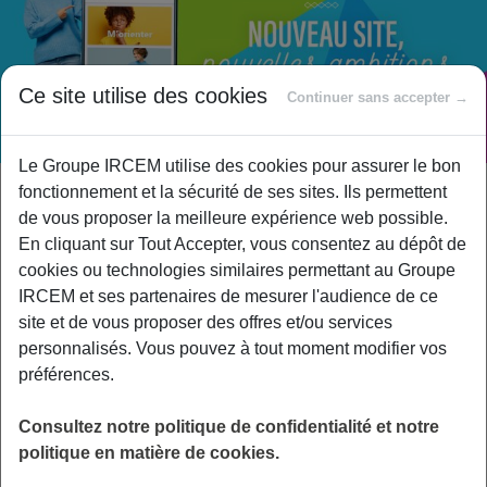
Ce site utilise des cookies
Continuer sans accepter →
Le Groupe IRCEM utilise des cookies pour assurer le bon
fonctionnement et la sécurité de ses sites. Ils permettent
NON CLASSÉ
3 JUIN 2024
de vous proposer la meilleure expérience web possible.
IPERIA dévoile son nouveau site
En cliquant sur Tout Accepter, vous consentez au dépôt de
pour soutenir les professionnels du
cookies ou technologies similaires permettant au Groupe
IRCEM et ses partenaires de mesurer l'audience de ce
secteur de l’emploi à domicile
site et de vous proposer des offres et/ou services
Optimisé récemment, www.iperia.eu…
personnalisés. Vous pouvez à tout moment modifier vos
préférences.
Consultez notre politique de confidentialité et notre
politique en matière de cookies.
LIRE