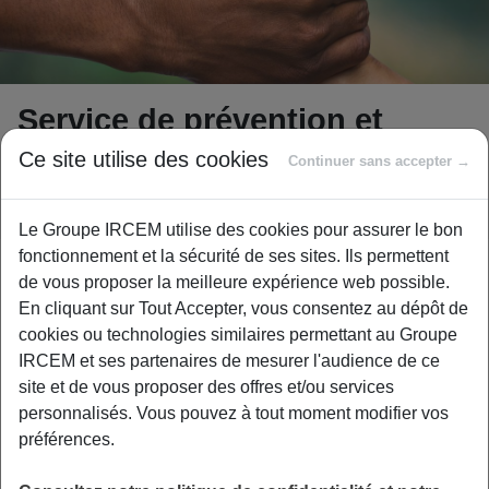
Service de prévention et
d’accompagnement
Ce site utilise des cookies
Continuer sans accepter →
budgétaire
Le Groupe IRCEM utilise des cookies pour assurer le bon
fonctionnement et la sécurité de ses sites. Ils permettent
de vous proposer la meilleure expérience web possible.
En cliquant sur Tout Accepter, vous consentez au dépôt de
Au-delà des aides financières proposées
cookies ou technologies similaires permettant au Groupe
par notre fonds social, nous avons mis en
IRCEM et ses partenaires de mesurer l'audience de ce
site et de vous proposer des offres et/ou services
place un partenariat avec l’association
personnalisés. Vous pouvez à tout moment modifier vos
CRESUS (Association reconnue mission
préférences.
d’utilité publique, Association de défense des
consommateurs, Organisme de formation) :